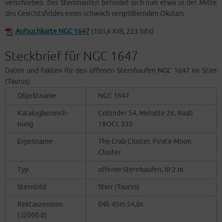
ver­schie­ben. Der Stern­hau­fen befin­det sich nun etwa in der Mit­te
des Gesichts­fel­des eines schwach ver­grö­ßern­den Okulars.
Auf­such­kar­te NGC 1647
(103,6 KiB, 223 hits)
Steckbrief für NGC 1647
Daten und Fak­ten für den offe­nen Stern­hau­fen NGC 1647 im Stier
(Tau­rus)
Objekt­na­me
NGC 1647
Kata­log­be­zeich­
Col­lin­der 54, Melot­te 26, Raab
nung
18OCL 333
Eigen­na­me
The Crab Clus­ter, Pira­te Moon
Cluster
Typ
offe­ner Stern­hau­fen, III 2 m
Stern­bild
Stier (Tau­rus)
Rekt­aszen­si­on
04h 45m 54,0s
(J2000.0)