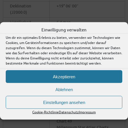
Dekli­na­ti­on
+19° 06′ 00″
(J2000.0)
V Hel­lig­keit
6,4 mag
Einwilligung verwalten
Win­kel­aus­deh­
40,0′
Um dir ein optimales Erlebnis zu bieten, verwenden wir Technologien wie
nung
Cookies, um Geräteinformationen zu speichern und/oder darauf
zuzugreifen. Wenn du diesen Technologien zustimmst, können wir Daten
Anzahl der Sterne
200
wie das Surfverhalten oder eindeutige IDs auf dieser Website verarbeiten.
Wenn du deine Einwillligung nicht erteilst oder zurückziehst, können
Hells­ter Stern
8,6 mag
bestimmte Merkmale und Funktionen beeinträchtigt werden.
Durch­mes­ser
23 Licht­jah­re
Akzeptieren
Ent­fer­nung
1.750 Licht­jah­re
Beschrei­bung
H VIII 8; Cl,vL,st L,sC
Ablehnen
Ent­de­cker
Fried­rich Wil­helm Her­schel, 1784
Einstellungen ansehen
Stern­at­lan­ten
Cam­bridge Star Atlas: Chart 3 & 9
Cookie-Richtlinie
Datenschutz
Impressum
Inter­stel­larum Deep Sky Atlas:
Chart 49
Mill­en­ni­um Star Atlas: Charts