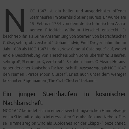
N
GC 1647 ist ein hel­ler und aus­ge­dehn­ter offe­ner
Stern­hau­fen im Stern­bild Stier (Tau­rus). Er wur­de am
15. Febru­ar 1784 von dem deutsch-bri­ti­schen Astro­
no­men Fried­rich Wil­helm Her­schel ent­deckt. Er
beschrieb ihn als „eine Ansamm­lung von Ster­nen von beträcht­li­cher
Grö­ße, sehr grob ver­streut“. Johan Lud­vig Emil Drey­er nahm ihn im
Jahr 1888 als NGC 1647 in den „New Gene­ral Cata­lo­gue“ auf, wobei
er die Beschrei­bung von Her­schels Sohn John über­nahm: „Hau­fen,
sehr groß, Ster­ne groß, ver­streut“. Ste­phen James O’Meara, Her­aus­
ge­ber der ame­ri­ka­ni­schen Fach­zeit­schrift
Astro­no­my
, gab NGC 1647
den Namen „Pira­te Moon Clus­ter“. Er ist auch unter dem weni­ger
bekann­ten Eigen­na­men „The Crab Clus­ter“ bekannt.
Ein junger Sternhaufen in kosmischer
Nachbarschaft
NGC 1647 befin­det sich in einer abwechs­lungs­rei­chen Him­mels­re­gi­
on im Stier mit eini­gen inter­es­san­ten Stern­hau­fen und Nebeln. Die­
se Him­mels­re­gi­on wird als „Gol­de­nes Tor der Eklip­tik“ bezeich­net.