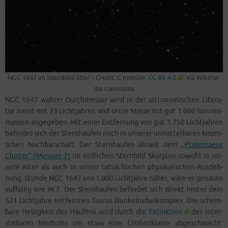
NGC 1647 im Stern­bild Stier – Cre­dit: C mes­sier,
CC BY 4.0
, via Wiki­me­
dia Commons
NGC 1647 wah­rer Durch­mes­ser wird in der astro­no­mi­schen Lite­ra­
tur meist mit 23 Licht­jah­ren und sei­ne Mas­se mit gut 1.000 Son­nen­
mas­sen ange­ge­ben. Mit einer Ent­fer­nung von gut 1.750 Licht­jah­ren
befin­det sich der Stern­hau­fen noch in unse­rer unmit­tel­ba­ren kos­mi­
schen Nach­bar­schaft. Der Stern­hau­fen ähnelt dem
„Pto­le­mae­us
Clus­ter“ (Mes­sier 7)
im süd­li­chen Stern­bild Skor­pi­on sowohl in sei­
nem Alter als auch in sei­ner tat­säch­li­chen phy­si­ka­li­schen Aus­deh­
nung. Stün­de NGC 1647 uns 1.000 Licht­jah­re näher, wäre er genau­so
auf­fäl­lig wie M 7. Der Stern­hau­fen befin­det sich direkt hin­ter dem
521 Licht­jah­re ent­fern­ten Tau­rus Dun­kel­ne­bel­kom­plex. Die schein­
ba­re Hel­lig­keit des Hau­fens wird durch die
Extink­ti­on
des inter­
stel­la­ren Medi­ums um etwa eine Grö­ßen­klas­se abge­schwächt.