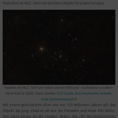
Trotz­dem ist NGC 1647 ein leich­tes Objekt für jedes Fernglas.
Hya­den mit NGC 1647 am lin­ken obe­ren Bild­rand – Auf­nah­me von Bern­
hard Hubl & CEDIC Team, Quel­le:
CCD-Gui­de, Astro­no­mi­scher Arbeits­
kreis Salzkammergut
Mit einem geschätz­ten Alter von nur 150 Mil­lio­nen Jah­ren gilt das
Objekt als jung, etwa so alt wie die Ple­ja­den und etwa 400 Mil­lio­
nen Jah­re jün­ger als die Hya­den. Neben den 200 Mit­glieds­ster­nen