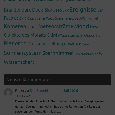
Ereignisse
Brandenburg
Deep-Sky
Deep Sky
ESA
Foto
Galaxie
James Webb Space Telescope
JWST
Komet
Galaxy
Mond
Kometen
Meteorströme
News
Lübben
Objekte des Monats
OdM
Opposition
offener Sternhaufen
Planeten
Pressemitteilung
Privat
SciFi
Serien
Sonnensystem
Sternhimmel
Web
Veranstaltung
TV
Wissenschaft
Neuste Kommentare
Peter
zu
Der Sternhimmel im Juli 2026
31. Juli 2026
Danke für den Überblick über die beobachtbaren Vorgänge am
ganzen Sternenhimmel! Ich habe eine Reihe von Artikeln zur
sogenannten Perseiden-Nacht…