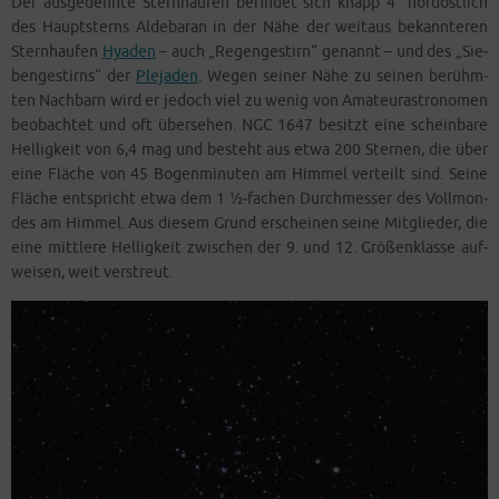
Der aus­ge­dehn­te Stern­hau­fen befin­det sich knapp 4° nord­öst­lich
des Haupt­sterns Alde­ba­ran in der Nähe der weit­aus bekann­te­ren
Stern­hau­fen
Hya­den
– auch „Regen­ge­stirn“ genannt – und des „Sie­
ben­ge­stirns“ der
Ple­ja­den
. Wegen sei­ner Nähe zu sei­nen berühm­
ten Nach­barn wird er jedoch viel zu wenig von Ama­teur­as­tro­no­men
beob­ach­tet und oft über­se­hen. NGC 1647 besitzt eine schein­ba­re
Hel­lig­keit von 6,4 mag und besteht aus etwa 200 Ster­nen, die über
eine Flä­che von 45 Bogen­mi­nu­ten am Him­mel ver­teilt sind. Sei­ne
Flä­che ent­spricht etwa dem 1 ½‑fachen Durch­mes­ser des Voll­mon­
des am Him­mel. Aus die­sem Grund erschei­nen sei­ne Mit­glie­der, die
eine mitt­le­re Hel­lig­keit zwi­schen der 9. und 12. Grö­ßen­klas­se auf­
wei­sen, weit verstreut.