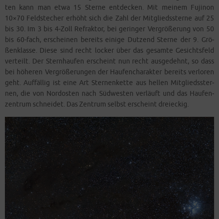
ten kann man etwa 15 Ster­ne ent­de­cken. Mit mei­nem Fuji­non
10×70 Feld­ste­cher erhöht sich die Zahl der Mit­glieds­ster­ne auf 25
bis 30. Im 3 bis 4‑Zoll Refrak­tor, bei gerin­ger Ver­grö­ße­rung von 50
bis 60-fach, erschei­nen bereits eini­ge Dut­zend Ster­ne der 9. Grö­
ßen­klas­se. Die­se sind recht locker über das gesam­te Gesichts­feld
ver­teilt. Der Stern­hau­fen erscheint nun recht aus­ge­dehnt, so dass
bei höhe­ren Ver­grö­ße­run­gen der Hau­fen­cha­rak­ter bereits ver­lo­ren
geht. Auf­fäl­lig ist eine Art Ster­nen­ket­te aus hel­len Mit­glieds­ster­
nen, die von Nord­os­ten nach Süd­wes­ten ver­läuft und das Hau­fen­
zen­trum schnei­det. Das Zen­trum selbst erscheint dreieckig.