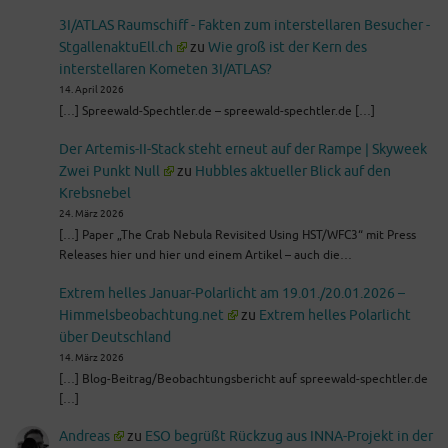
3I/ATLAS Raumschiff - Fakten zum interstellaren Besucher -
StgallenaktuEll.ch
zu
Wie groß ist der Kern des
interstellaren Kometen 3I/ATLAS?
14. April 2026
[…] Spreewald-Spechtler.de – spreewald-spechtler.de […]
Der Artemis-II-Stack steht erneut auf der Rampe | Skyweek
Zwei Punkt Null
zu
Hubbles aktueller Blick auf den
Krebsnebel
24. März 2026
[…] Paper „The Crab Nebula Revisited Using HST/WFC3“ mit Press
Releases hier und hier und einem Artikel – auch die…
Extrem helles Januar-Polarlicht am 19.01./20.01.2026 –
Himmelsbeobachtung.net
zu
Extrem helles Polarlicht
über Deutschland
14. März 2026
[…] Blog-Beitrag/Beobachtungsbericht auf spreewald-spechtler.de
[…]
Andreas
zu
ESO begrüßt Rückzug aus INNA-Projekt in der