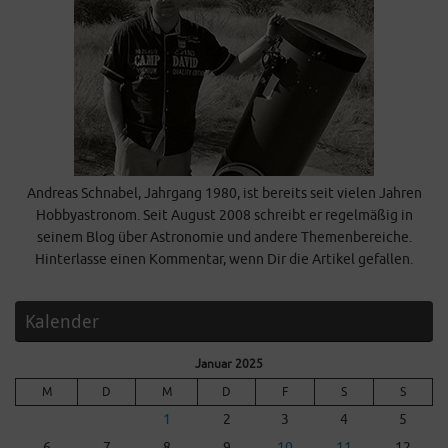
Andreas Schnabel, Jahrgang 1980, ist bereits seit vielen Jahren
Hobbyastronom. Seit August 2008 schreibt er regelmäßig in
seinem Blog über Astronomie und andere Themenbereiche.
Hinterlasse einen Kommentar, wenn Dir die Artikel gefallen.
Kalender
Januar 2025
M
D
M
D
F
S
S
1
2
3
4
5
6
7
8
9
10
11
12