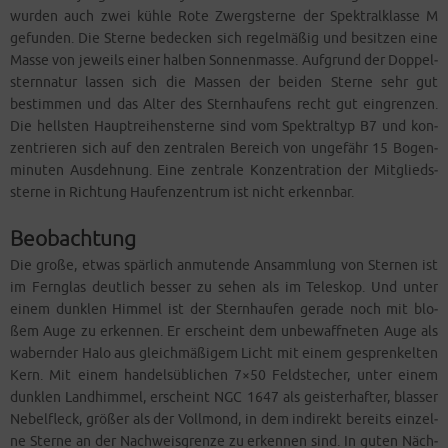
wur­den auch zwei küh­le Rote Zwerg­ster­ne der Spek­tral­klas­se M
gefun­den. Die Ster­ne bede­cken sich regel­mä­ßig und besit­zen eine
Mas­se von jeweils einer hal­ben Son­nen­mas­se. Auf­grund der Dop­pel­
stern­na­tur las­sen sich die Mas­sen der bei­den Ster­ne sehr gut
bestim­men und das Alter des Stern­hau­fens recht gut ein­gren­zen.
Die hells­ten Haupt­rei­hen­ster­ne sind vom Spek­tral­typ B7 und kon­
zen­trie­ren sich auf den zen­tra­len Bereich von unge­fähr 15 Bogen­
mi­nu­ten Aus­deh­nung. Eine zen­tra­le Kon­zen­tra­ti­on der Mit­glieds­
ster­ne in Rich­tung Hau­fen­zen­trum ist nicht erkennbar.
Beobachtung
Die gro­ße, etwas spär­lich anmu­ten­de Ansamm­lung von Ster­nen ist
im Fern­glas deut­lich bes­ser zu sehen als im Tele­skop. Und unter
einem dunk­len Him­mel ist der Stern­hau­fen gera­de noch mit blo­
ßem Auge zu erken­nen. Er erscheint dem unbe­waff­ne­ten Auge als
wabern­der Halo aus gleich­mä­ßi­gem Licht mit einem gespren­kel­ten
Kern. Mit einem han­dels­üb­li­chen 7×50 Feld­ste­cher, unter einem
dunk­len Land­him­mel, erscheint NGC 1647 als geis­ter­haf­ter, blas­ser
Nebel­fleck, grö­ßer als der Voll­mond, in dem indi­rekt bereits ein­zel­
ne Ster­ne an der Nach­weis­gren­ze zu erken­nen sind. In guten Näch­