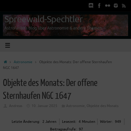
Zum
Inhalt
springen
Spreewald-Spechtler
Astrofan80's Blog über Astronomie & andere Themen
Start
Astronomie
Objekte des Monats: Der offene Sternhaufen
NGC 1647
Objekte des Monats: Der offene
Sternhaufen NGC 1647
Andreas
10. Januar 2025
Astronomie
,
Objekte des Monats
Letz­te Ände­rung:
2 Jah­ren
Lese­zeit:
4
Minu­ten
Wör­ter:
949
Bei­trags­auf­ru­fe:
97