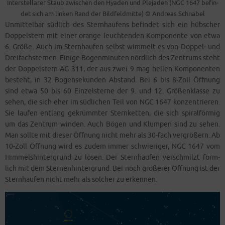
Inter­stel­la­rer Staub zwi­schen den Hya­den und Ple­ja­den (NGC 1647 befin­
det sich am lin­ken Rand der Bild­feld­mit­te) © Andre­as Schnabel
Unmit­tel­bar süd­lich des Stern­hau­fens befin­det sich ein hüb­scher
Dop­pel­stern mit einer oran­ge leuch­ten­den Kom­po­nen­te von etwa
6. Grö­ße. Auch im Stern­hau­fen selbst wim­melt es von Dop­pel- und
Drei­fach­ster­nen. Eini­ge Bogen­mi­nu­ten nörd­lich des Zen­trums steht
der Dop­pel­stern AG 311, der aus zwei 9 mag hel­len Kom­po­nen­ten
besteht, in 32 Bogen­se­kun­den Abstand. Bei 6 bis 8‑Zoll Öff­nung
sind etwa 50 bis 60 Ein­zel­ster­ne der 9. und 12. Grö­ßen­klas­se zu
sehen, die sich eher im süd­li­chen Teil von NGC 1647 kon­zen­trie­ren.
Sie lau­fen ent­lang gekrümm­ter Stern­ket­ten, die sich spi­ral­för­mig
um das Zen­trum win­den. Auch Bögen und Klum­pen sind zu sehen.
Man soll­te mit die­ser Öff­nung nicht mehr als 30-fach ver­grö­ßern. Ab
10-Zoll Öff­nung wird es zudem immer schwie­ri­ger, NGC 1647 vom
Him­mels­hin­ter­grund zu lösen. Der Stern­hau­fen ver­schmilzt förm­
lich mit dem Ster­nen­hin­ter­grund. Bei noch grö­ße­rer Öff­nung ist der
Stern­hau­fen nicht mehr als sol­cher zu erkennen.