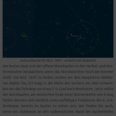
Auf­such­kar­te für NGC 1647 – erstellt mit SkytechX
Am bes­ten lässt sich der offe­ne Stern­hau­fen in den Herbst- und Win­
ter­mo­na­ten beob­ach­ten, wenn das Stern­bild Stier hoch am Him­mel
steht. Um NGC 1647 zu fin­den, stel­len wir den Haupt­stern Alde­ba­
ran (Alpha Tau, 0,9 mag) in die Mit­te des Suchers ein. Nun schwen­
ken wir das Tele­skop um etwa 3 ½ Grad nach Nord­os­ten. Jetzt soll­te
der Stern­hau­fen, am west­li­chen Ende einer Ster­nen­ket­te von 6 mag
hel­len Ster­nen und nörd­lich eines auf­fäl­li­gen Feld­sterns der 6. Grö­
ßen­klas­se, bereits im Sucher zu sehen sein. Wir fin­den ihn auch,
wenn wir Alde­ba­ran an den süd­west­li­chen Rand des Sucher­fel­des