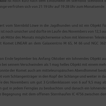
lu­to
ist noch kurz nach dem Ein­dun­keln im Stern­bild Stein­bock i
r­gän­ge ver­frü­hen sich von 21:19 Uhr auf 19:28 Uhr zum Monatsende.
n
rt vom Stern­bild Löwe in die Jagd­hun­den und ist ein Objekt fü
n ist noch unsi­cher und dürf­te im Lau­fe des Novem­bers von 12,5 au
b Mit­te des Monats mög­li­cher­wei­se schon mit klei­ne­ren Tele­sko
ieht Komet LINEAR an dem Gala­xien­trio M 65, M 66 und NGC 362
n Ende Sep­tem­ber bis Anfang Okto­ber ein loh­nen­des Objekt au
ich bei sei­nem Ver­schwin­den als 1 mag hel­les Objekt mit einem meh
konn­te der Komet auch am mit­tel­eu­ro­päi­schen Abend­him­mel beob
 vom Schlan­gen­trä­ger in den Kopf der Schlan­ge und wei­ter in da
au­fe des Novem­bers um gut 3 Grö­ßen­klas­sen von 6 auf 9,5 mag ab
gut in jedem Fern­glas zu beob­ach­ten und danach ein loh­nen­de
t die Begeg­nung mit dem offe­nen Stern­hau­fen IC 4756 zwi­schen de