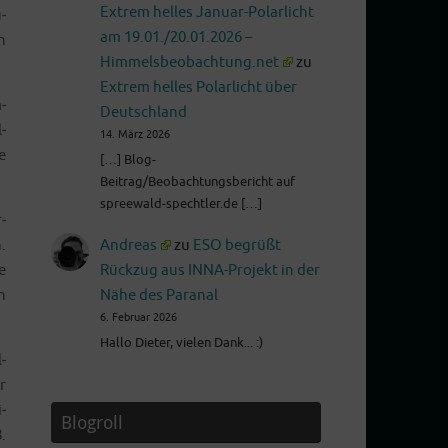
Extrem helles Januar-Polarlicht
­
am 19.01./20.01.2026 –
n
Himmelsbeobachtung.net
zu
Extrem helles Polarlicht über
­
Deutschland
­
14. März 2026
e
[…] Blog-
Beitrag/Beobachtungsbericht auf
spreewald-spechtler.de […]
­
.
Andreas
zu
ESO begrüßt
e
Rückzug aus INNA-Projekt in der
n
Nähe des Paranal
6. Februar 2026
Hallo Dieter, vielen Dank... :)
­
r
­
Blogroll
.