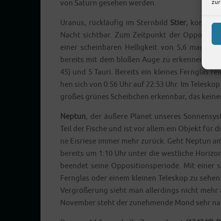
zur
von Saturn gese­hen werden.
Ura­nus, rück­läu­fig im Stern­bild
Stier
, kommt am
Nacht sicht­bar. Zum Zeit­punkt der Oppo­si­ti­on
einer schein­ba­ren Hel­lig­keit von 5,6 mag ist
bereits mit dem blo­ßen Auge zu erken­nen. Wir 
45) und 5 Tau­ri. Bereits ein klei­nes Fern­glas rei
hen sich von 0:56 Uhr auf 22:53 Uhr. Im Tele­skop 
gro­ßes grü­nes Scheib­chen erkenn­bar, das kei­ner­l
Nep­tun
, der äuße­re Pla­net unse­res Son­nen­sy
Teil der Fische und ist vor allem ein Objekt für die
ne Eis­rie­se immer mehr zurück. Geht Nep­tun am
bereits um 1:10 Uhr unter die west­li­che Hori­zo
been­det sei­ne Oppo­si­ti­ons­pe­ri­ode. Mit einer
Fern­glas oder einem klei­nen Tele­skop zu sehen
Ver­grö­ße­rung sieht man aller­dings nicht mehr 
Novem­ber steht der zuneh­men­de Mond sehr na