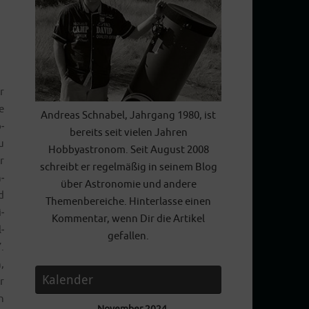
r
e
Andreas Schnabel, Jahrgang 1980, ist
­
bereits seit vielen Jahren
u
Hobbyastronom. Seit August 2008
r
schreibt er regelmäßig in seinem Blog
­
über Astronomie und andere
d
Themenbereiche. Hinterlasse einen
­
Kommentar, wenn Dir die Artikel
­
gefallen.
.
,
Kalender
r
n