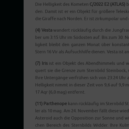
Die Hel­lig­keit des Kome­ten
C/2022 E2 (ATLAS)
b
den. Damit ist er ein Objekt für grö­ße­re Tele­
die Giraf­fe nach Nor­den. Er ist zir­kum­po­lar u
(4) Ves­ta
wan­dert rück­läu­fig durch die Jung­fr
ber um 3:15 Uhr im Süd­os­ten auf. Bis zum 30. Nov
lig­keit bleibt den gan­zen Monat über kon­stan
Stern 16 Vir als Auf­such­hil­fe die­nen. Ves­ta is
(7) Iris
ist ein Objekt des Abend­him­mels und w
quert sie die Gren­ze zum Stern­bild Stein­bock,
Ihre Unter­gän­ge ver­frü­hen sich von 23:24 Uhr
Hel­lig­keit nimmt in die­ser Zeit von 9,6 auf 9,
17 Aqr (6,0 mag) entfernt.
(11) Par­then­ope
kann rück­läu­fig im Stern­bild 
ler als 10 mag. Am 24. Novem­ber fällt die­se wie­
Aste­ro­id auch die Oppo­si­ti­on zur Son­ne und w
chen Bereich des Stern­bilds Wid­der. Ihre Kul­mi