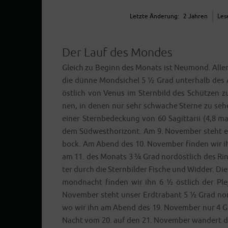
Letz­te Ände­rung:
2 Jah­ren
Lese
Der Lauf des Mondes
Gleich zu Beginn des Monats ist Neu­mond. Aller
die dün­ne Mond­si­chel 5 ½ Grad unter­halb des 
öst­lich von Venus im Stern­bild des Schüt­zen z
nen, in denen nur sehr schwa­che Ster­ne zu s
einer Stern­be­de­ckung von 60 Sagit­ta­rii (4,
dem Süd­west­ho­ri­zont. Am 9. Novem­ber steht er 
bock. Am Abend des 10. Novem­ber fin­den wir ih
am 11. des Monats 3 ¾ Grad nord­öst­lich des Ring­
ter durch die Stern­bil­der Fische und Wid­der. Di
mond­nacht fin­den wir ihn 6 ½ öst­lich der Ple
Novem­ber steht unser Erd­tra­bant 5 ½ Grad nord­
wo wir ihn am Abend des 19. Novem­ber nur 4 Gra
Nacht vom 20. auf den 21. Novem­ber wan­dert d