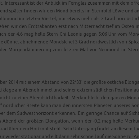
st. Inter­es­sant ist der Anblick im Fern­glas zusam­men mit dem offe
bend spä­ter fin­den wir den Mond bereits im Stern­bild Löwe und a
­mond im letz­ten Vier­tel, nur etwas mehr als 2 Grad nord­öst­lic
en wir den Erd­tra­ban­ten erst nach Mit­ter­nacht tief im Osten i
auch der 4,6 mag hel­le Stern Chi Leo­nis gegen 5:06 Uhr vom Mon
dün­ne, abneh­men­de Mond­si­chel 3 Grad nord­west­lich von Spi­ca
der Mor­gen­däm­me­rung zum letz­ten Mal vor Neu­mond im Stern
er 2014 mit einem Abstand von 22°33’ die größ­te öst­li­che Elon­ga
tik­la­ge am Abend­him­mel und sei­ner extrem süd­li­chen Posi­ti­on au
r nicht zu einer Abend­sicht­bar­keit. Mer­kur bleibt den gan­zen Mona
° nörd­li­cher Brei­te kann man den inners­ten Pla­ne­ten unse­res Son
 dem Süd­west­ho­ri­zont erken­nen. Ein gerin­ge Chan­ce auf Sicht
am Abend der größ­ten Elon­ga­ti­on, wenn der ‑0,2 mag hel­le Mer­kur
Grad über dem Hori­zont steht. Sein Unter­gang fin­det an die­sem Ta
 wie­der sta­tio­när und eilt dann sehr schnell auf die Son­ne zu. A