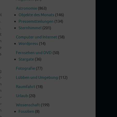
Astronomie
(863)
l
Objekte des Monats
(146)
.
Pressemitteilungen
(134)
.
Sternhimmel
(201)
t
Computer und Internet
(58)
n
Wordpress
(14)
e
Fernsehen und DVD
(50)
s
Stargate
(36)
Fotografie
(77)
g
­
Lübben und Umgebung
(112)
m
Raumfahrt
(18)
n
Urlaub
(20)
­
­
Wissenschaft
(199)
h
Fossilien
(8)
m