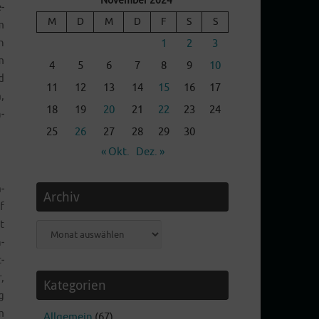
November 2024
­
M
D
M
D
F
S
S
m
h
1
2
3
m
4
5
6
7
8
9
10
d
11
12
13
14
15
16
17
,
18
19
20
21
22
23
24
­
25
26
27
28
29
30
« Okt.
Dez. »
­
Archiv
f
t
Archiv
­
­
,
Kategorien
g
m
Allgemein
(67)