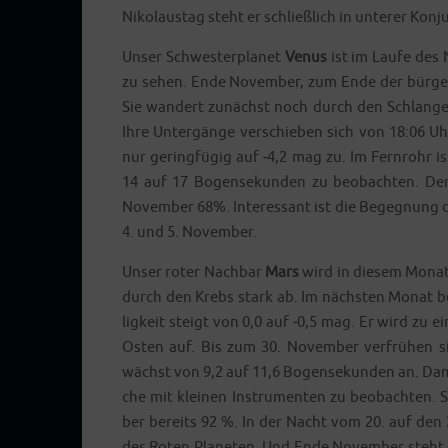
Niko­laus­tag steht er schließ­lich in unte­rer Kon­
Unser Schwes­ter­pla­net
Venus
ist im Lau­fe des
zu sehen. Ende Novem­ber, zum Ende der bür­ger­
Sie wan­dert zunächst noch durch den Schlan­ge
Ihre Unter­gän­ge ver­schie­ben sich von 18:06 Uh
nur gering­fü­gig auf ‑4,2 mag zu. Im Fern­rohr i
14 auf 17 Bogen­se­kun­den zu beob­ach­ten. D
Novem­ber 68%. Inter­es­sant ist die Begeg­nung 
4. und 5. November.
Unser roter Nach­bar
Mars
wird in die­sem Monat
durch den Krebs stark ab. Im nächs­ten Monat beginn
lig­keit steigt von 0,0 auf ‑0,5 mag. Er wird zu
Osten auf. Bis zum 30. Novem­ber ver­frü­hen sic
wächst von 9,2 auf 11,6 Bogen­se­kun­den an. Damit l
che mit klei­nen Instru­men­ten zu beob­ach­ten
ber bereits 92 %. In der Nacht vom 20. auf den
des Roten Pla­ne­ten. Und Ende Novem­ber steht d