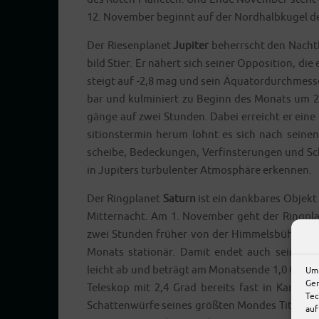
12. Novem­ber beginnt auf der Nord­halb­ku­gel de
Der Rie­sen­pla­net
Jupi­ter
beherrscht den Nacht­h
bild Stier. Er nähert sich sei­ner Oppo­si­ti­on, die
steigt auf ‑2,8 mag und sein Äqua­tor­durch­mes­se
bar und kul­mi­niert zu Beginn des Monats um 2:3
gän­ge auf zwei Stun­den. Dabei erreicht er eine 
si­ti­ons­ter­min her­um lohnt es sich nach sei­n
schei­be, Bede­ckun­gen, Ver­fins­te­run­gen und Sch
in Jupi­ters tur­bu­len­ter Atmo­sphä­re erkennen.
Der Ring­pla­net
Saturn
ist ein dank­ba­res Objekt
Mit­ter­nacht. Am 1. Novem­ber geht der Ring­pl
zwei Stun­den frü­her von der Him­mels­büh­ne. 
Monats sta­tio­när. Damit endet auch sei­ne dies­jä
leicht ab und beträgt am Monats­en­de 1,0 Grö­ßen
Um 
Ger
Tele­skop mit 2,4 Grad bereits fast in Kan­ten­st
Tec
Schat­ten­wür­fe sei­nes größ­ten Mon­des Titan.
auf