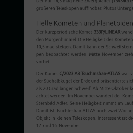
Der nur 14,5 mag hel­le Zwerg­pla­net
(134340) P
grö­ße­ren Tele­sko­pen auf­find­bar. Plu­tos Unte
Helle Kometen und Planetoide
Der kurz­pe­ri­odi­sche Komet
333P/LINEAR
wan­de
den Mor­gen­him­mel. Die Hel­lig­keit des Kome­te
10,5 mag stei­gen. Damit kann der Schweif­stern a
pen beob­ach­tet wer­den. Mit­te Novem­ber z
vorbei.
Der Komet
C/2023 A3 Tsuch­inshan-ATLAS
war vo
der Süd­halb­ku­gel der Erde und prä­sen­tier­te s
als 20 Grad lan­gen Schweif. Ab Mit­te Okto­ber 
ach­tet wer­den. Im Novem­ber wan­dert der Komet
Stern­bild Adler. Sei­ne Hel­lig­keit nimmt im L
Damit ist Tsuch­inshan-ATLAS noch zwei Wochen 
Objekt in klei­nen Tele­sko­pen. Inter­es­sant is
12. und 16. November.