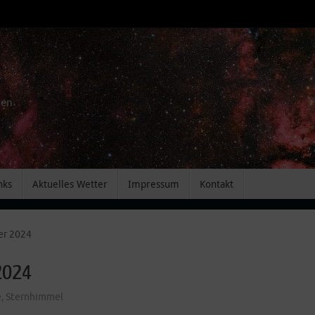
men
nks
Aktuelles Wetter
Impressum
Kontakt
er 2024
2024
e
,
Sternhimmel