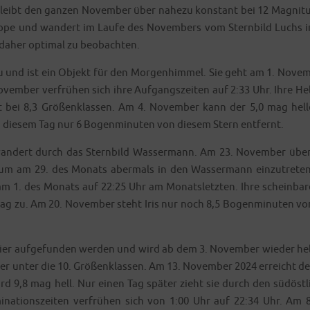
leibt den gan­zen Novem­ber über nahe­zu kon­stant bei 12 Magni­tu
sko­pe und wan­dert im Lau­fe des Novem­bers vom Stern­bild Luchs i
nd daher opti­mal zu beobachten.
au und ist ein Objekt für den Mor­gen­him­mel. Sie geht am 1. Novem
em­ber ver­frü­hen sich ihre Auf­gangs­zei­ten auf 2:33 Uhr. Ihre Hel
t bei 8,3 Grö­ßen­klas­sen. Am 4. Novem­ber kann der 5,0 mag hel­l
t an die­sem Tag nur 6 Bogen­mi­nu­ten von die­sem Stern entfernt.
an­dert durch das Stern­bild Was­ser­mann. Am 23. Novem­ber über
 um am 29. des Monats aber­mals in den Was­ser­mann ein­zu­tre­ten
 am 1. des Monats auf 22:25 Uhr am Monats­letz­ten. Ihre schein­ba­r
9 mag zu. Am 20. Novem­ber steht Iris nur noch 8,5 Bogen­mi­nu­ten vo
Stier auf­ge­fun­den wer­den und wird ab dem 3. Novem­ber wie­der hel
der unter die 10. Grö­ßen­klas­sen. Am 13. Novem­ber 2024 erreicht de
ird 9,8 mag hell. Nur einen Tag spä­ter zieht sie durch den süd­öst­li
­na­ti­ons­zei­ten ver­frü­hen sich von 1:00 Uhr auf 22:34 Uhr. Am 8