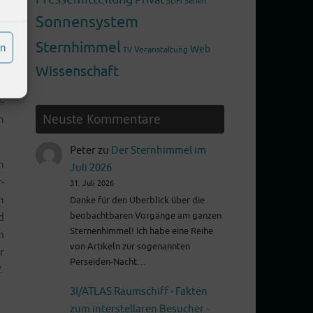
SciFi
Serien
Sonnensystem
e
Sternhimmel
en
t
Web
Veranstaltung
TV
l
Wissenschaft
r
­
Neuste Kommentare
n
Peter
zu
Der Sternhimmel im
n
Juli 2026
­
31. Juli 2026
n
Danke für den Überblick über die
beobachtbaren Vorgänge am ganzen
d
Sternenhimmel! Ich habe eine Reihe
m
von Artikeln zur sogenannten
r
Perseiden-Nacht…
.
3I/ATLAS Raumschiff - Fakten
zum interstellaren Besucher -