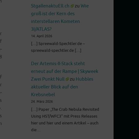
n
StgallenaktuEll.ch
zu
Wie
groß ist der Kern des
interstellaren Kometen
3I/ATLAS?
r
14. April 2026
f
[…] Spreewald-Spechtler.de –
­
spreewald-spechtler.de […]
8
Der Artemis-II-Stack steht
erneut auf der Rampe | Skyweek
f
Zwei Punkt Null
zu
Hubbles
r
aktueller Blick auf den
­
Krebsnebel
s
24. März 2026
.
[…] Paper „The Crab Nebula Revisited
s
Using HST/WFC3“ mit Press Releases
hier und hier und einem Artikel – auch
m
die…