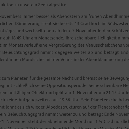
junk­ti­on zu unse­rem Zentralgestirn.
 Novem­bers immer bes­ser als Abend­stern am frü­hen Abend­him­me
li­chen Däm­me­rung, steht sie bereits 13 Grad hoch im Süd­wes­ten
n­trä­ger und wech­selt dann ab dem 9. Novem­ber in den Schüt­zen
r auf 18:49 Uhr am Monats­en­de. Ihre schein­ba­re Hel­lig­keit nimm
st im Monats­ver­lauf eine Ver­grö­ße­rung des Venus­scheib­chens vo
er Beleuch­tungs­grad nimmt dage­gen wei­ter ab und beträgt End
der dün­nen Mond­si­chel mit der Venus in der Abend­däm­me­rung de
 zum Pla­ne­ten für die gesam­te Nacht und bremst sei­ne Bewe­gun
t schließ­lich sei­ne Oppo­si­ti­ons­pe­ri­ode. Sei­ne schein­ba­re Hel
 einem auf­fäl­li­gen Objekt und geht am 1. Novem­ber um 21:17 Uhr i
h sei­ne Auf­gangs­zei­ten auf 19:56 Uhr. Sein Pla­ne­ten­scheib­che
ohnt es sich wie­der, Albe­d­o­st­ruk­tu­ren auf der Pla­ne­ten­ober­flä
. Sein Beleuch­tungs­grad nimmt wei­ter zu und beträgt Ende Novem
 21. Novem­ber steht der abneh­men­de Mond nur 1 ½ Grad nörd­lic
er Mars nur 1 ½ Grad nord­west­lich der Prae­se­pe (Mes­sier 44). A