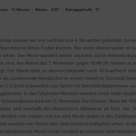
­zeit:
13
Minu­ten
Wör­ter:
3187
Bei­trags­auf­ru­fe:
71
­dings müs­sen wir uns noch bis zum 4. Novem­ber gedul­den, bis wi
Abend­sterns Venus fin­den kön­nen. Nur einen Abend spä­ter ist si
u sehen. Der Mond wan­dert wei­ter ost­wärts durch Him­mels­re­gio
ehen sind. Am Abend des 7. Novem­ber gegen 18:48 Uhr kommt es z
8 mag). Der Mond steht zu die­sem Zeit­punkt noch 10 Grad hoch übe
als zuneh­men­de Mond­si­chel im ers­ten Vier­tel im Stern­bild Stein
n 5 ½ Grad süd­west­lich von Saturn im Stern­bild Was­ser­mann un
pla­ne­ten. In den fol­gen­den Näch­ten wan­dert unser stil­ler Beglei
e Voll­mond­pha­se wird am 15. Novem­ber durch­lau­fen. Nach der Voll
­ja­den und ober­halb des Haupt­sterns Alde­ba­ran im Stier. Am 17
öst­lich von Jupi­ter und nur eine Nacht spä­ter in den Zwil­lin­gen
d west­lich von Pol­lux über dem Hori­zont auf­ge­hen sehen. In de
er abneh­men­de Mond 2 Grad nörd­lich an unse­rem roten Nach­bar