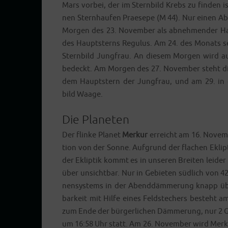
Mars vor­bei, der im Stern­bild Krebs zu fin­den i
nen Stern­hau­fen Prae­se­pe (M 44). Nur einen A
Mor­gen des 23. Novem­ber als abneh­men­der Halb
des Haupt­sterns Regu­lus. Am 24. des Monats seh
Stern­bild Jung­frau. An die­sem Mor­gen wird 
bedeckt. Am Mor­gen des 27. Novem­ber steht die 
dem Haupt­stern der Jung­frau, und am 29. in 
bild Waage.
Die Planeten
Der flin­ke Pla­net
Mer­kur
erreicht am 16. Novem­b
ti­on von der Son­ne. Auf­grund der fla­chen Eklip­
der Eklip­tik kommt es in unse­ren Brei­ten lei­de
über unsicht­bar. Nur in Gebie­ten süd­lich von 42
nen­sys­tems in der Abend­däm­me­rung knapp über
bar­keit mit Hil­fe eines Feld­ste­chers besteht 
zum Ende der bür­ger­li­chen Däm­me­rung, nur 2 
um 16:58 Uhr statt. Am 26. Novem­ber wird Mer­kur