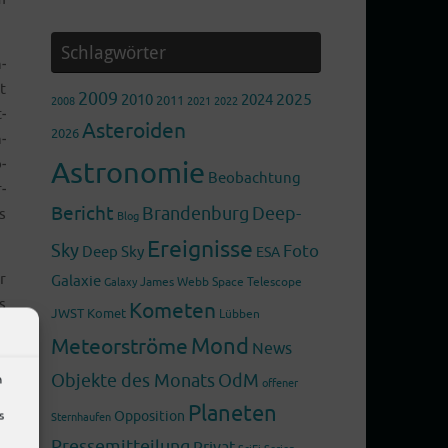
Schlagwörter
­
t
2009
2025
2010
2024
2011
2008
2022
2021
­
Asteroiden
2026
­
­
Astronomie
Beobachtung
­
Bericht
Brandenburg
Deep-
s
Blog
Ereignisse
Sky
Foto
Deep Sky
ESA
r
Galaxie
James Webb Space Telescope
Galaxy
s
Kometen
JWST
Komet
Lübben
s
Mond
Meteorströme
News
t
m
Objekte des Monats
OdM
m
offener
d
Planeten
s
Opposition
Sternhaufen
h
Pressemitteilung
Privat