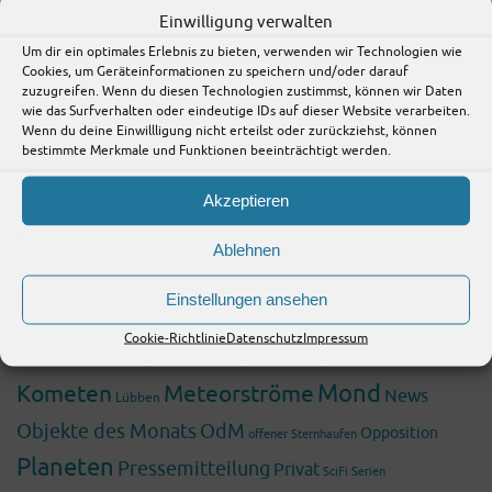
Einwilligung verwalten
Urlaub
(20)
Um dir ein optimales Erlebnis zu bieten, verwenden wir Technologien wie
Wissenschaft
(199)
Cookies, um Geräteinformationen zu speichern und/oder darauf
zuzugreifen. Wenn du diesen Technologien zustimmst, können wir Daten
Fossilien
(8)
wie das Surfverhalten oder eindeutige IDs auf dieser Website verarbeiten.
Wenn du deine Einwillligung nicht erteilst oder zurückziehst, können
bestimmte Merkmale und Funktionen beeinträchtigt werden.
Schlagwörter
Akzeptieren
Asteroiden
2009
2025
2010
2024
2011
2026
2008
2022
2021
Ablehnen
Astronomie
Bericht
Beobachtung
Blog
Einstellungen ansehen
Ereignisse
Brandenburg
Deep-Sky
Deep Sky
ESA
Cookie-Richtlinie
Datenschutz
Impressum
Foto
Galaxie
James Webb Space Telescope
JWST
Komet
Galaxy
Mond
Kometen
Meteorströme
News
Lübben
Objekte des Monats
OdM
Opposition
offener Sternhaufen
Planeten
Pressemitteilung
Privat
SciFi
Serien