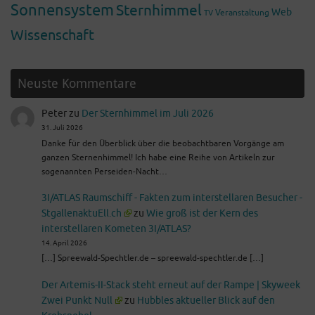
Sonnensystem
Sternhimmel
Web
Veranstaltung
TV
Wissenschaft
Neuste Kommentare
Peter
zu
Der Sternhimmel im Juli 2026
31. Juli 2026
Danke für den Überblick über die beobachtbaren Vorgänge am
ganzen Sternenhimmel! Ich habe eine Reihe von Artikeln zur
sogenannten Perseiden-Nacht…
3I/ATLAS Raumschiff - Fakten zum interstellaren Besucher -
StgallenaktuEll.ch
zu
Wie groß ist der Kern des
interstellaren Kometen 3I/ATLAS?
14. April 2026
[…] Spreewald-Spechtler.de – spreewald-spechtler.de […]
Der Artemis-II-Stack steht erneut auf der Rampe | Skyweek
Zwei Punkt Null
zu
Hubbles aktueller Blick auf den