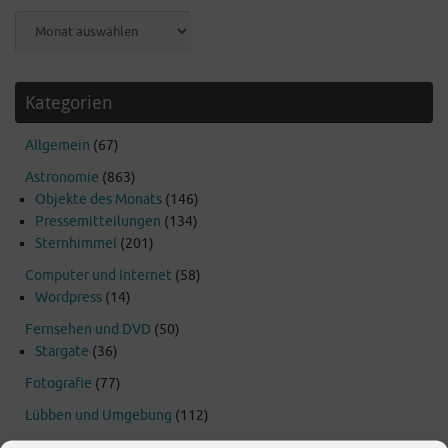
Archiv
Kategorien
Allgemein
(67)
Astronomie
(863)
Objekte des Monats
(146)
Pressemitteilungen
(134)
Sternhimmel
(201)
Computer und Internet
(58)
Wordpress
(14)
Fernsehen und DVD
(50)
Stargate
(36)
Fotografie
(77)
Lübben und Umgebung
(112)
Raumfahrt
(18)