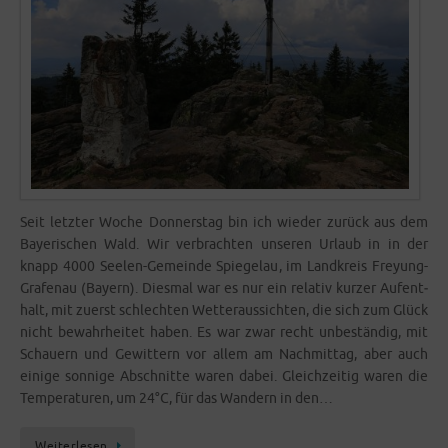
Seit letz­ter Woche Don­ners­tag bin ich wie­der zurück aus dem
Baye­ri­schen Wald. Wir ver­brach­ten unse­ren Urlaub in in der
knapp 4000 See­­len-Gemein­­de Spie­gel­au, im Land­kreis Frey­­ung-
Gra­­fen­au (Bay­ern). Dies­mal war es nur ein rela­tiv kur­zer Auf­ent­
halt, mit zuerst schlech­ten Wet­ter­aus­sich­ten, die sich zum Glück
nicht bewahr­hei­tet haben. Es war zwar recht unbe­stän­dig, mit
Schau­ern und Gewit­tern vor allem am Nach­mit­tag, aber auch
eini­ge son­ni­ge Abschnit­te waren dabei. Gleich­zei­tig waren die
Tem­pe­ra­tu­ren, um 24°C, für das Wan­dern in den…
Wei­ter­le­sen