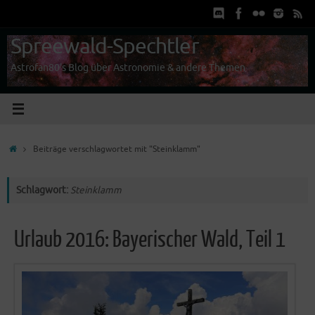
Zum
Inhalt
springen
Spreewald-Spechtler
Astrofan80's Blog über Astronomie & andere Themen
Start
Beiträge verschlagwortet mit "Steinklamm"
Schlagwort:
Steinklamm
Urlaub 2016: Bayerischer Wald, Teil 1