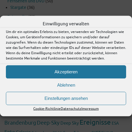
Fernsehen und DVD
(50)
Stargate
(36)
Fotografie
(77)
Einwilligung verwalten
Lübben und Umgebung
(112)
Um dir ein optimales Erlebnis zu bieten, verwenden wir Technologien wie
Raumfahrt
(18)
Cookies, um Geräteinformationen zu speichern und/oder darauf
zuzugreifen. Wenn du diesen Technologien zustimmst, können wir Daten
Urlaub
(20)
wie das Surfverhalten oder eindeutige IDs auf dieser Website verarbeiten.
Wenn du deine Einwillligung nicht erteilst oder zurückziehst, können
Wissenschaft
(199)
bestimmte Merkmale und Funktionen beeinträchtigt werden.
Fossilien
(8)
Akzeptieren
Schlagwörter
Ablehnen
Asteroiden
2009
2025
2010
2024
2011
2026
Einstellungen ansehen
2008
2022
2021
Astronomie
Cookie-Richtlinie
Datenschutz
Impressum
Bericht
Beobachtung
Blog
Ereignisse
Brandenburg
Deep-Sky
Deep Sky
ESA