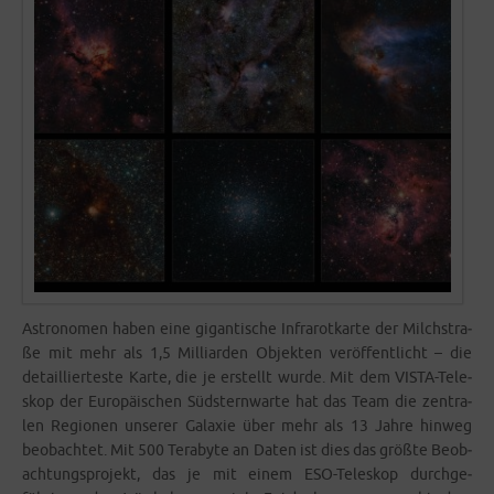
Astro­no­men haben eine gigan­ti­sche Infra­rot­kar­te der Milch­stra­
ße mit mehr als 1,5 Mil­li­ar­den Objek­ten ver­öf­fent­licht – die
detail­lier­tes­te Kar­te, die je erstellt wur­de. Mit dem VIS­­TA-Tele­­
skop der Euro­päi­schen Süd­stern­war­te hat das Team die zen­tra­
len Regio­nen unse­rer Gala­xie über mehr als 13 Jah­re hin­weg
beob­ach­tet. Mit 500 Tera­byte an Daten ist dies das größ­te Beob­
ach­tungs­pro­jekt, das je mit einem ESO-Tele­­skop durch­ge­