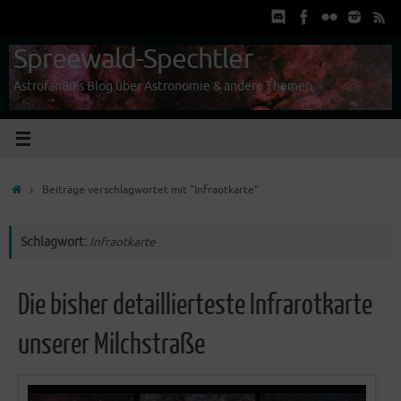
Zum
Inhalt
springen
Spreewald-Spechtler
Astrofan80's Blog über Astronomie & andere Themen
Start
Beiträge verschlagwortet mit "Infraotkarte"
Schlagwort:
Infraotkarte
Die bisher detaillierteste Infrarotkarte
unserer Milchstraße