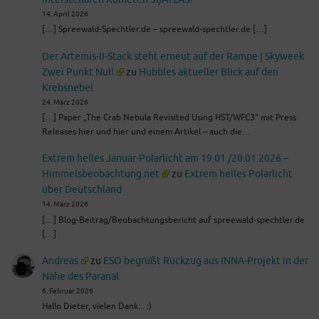
14. April 2026
[…] Spreewald-Spechtler.de – spreewald-spechtler.de […]
Der Artemis-II-Stack steht erneut auf der Rampe | Skyweek
Zwei Punkt Null
zu
Hubbles aktueller Blick auf den
Krebsnebel
24. März 2026
[…] Paper „The Crab Nebula Revisited Using HST/WFC3“ mit Press
Releases hier und hier und einem Artikel – auch die…
Extrem helles Januar-Polarlicht am 19.01./20.01.2026 –
Himmelsbeobachtung.net
zu
Extrem helles Polarlicht
über Deutschland
14. März 2026
[…] Blog-Beitrag/Beobachtungsbericht auf spreewald-spechtler.de
[…]
Andreas
zu
ESO begrüßt Rückzug aus INNA-Projekt in der
Nähe des Paranal
6. Februar 2026
Hallo Dieter, vielen Dank... :)