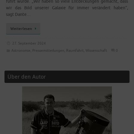
führt wur­de. „Wir haben so vie­le Ent­de­ckun­gen gemacht, dass
wir das Bild unse­rer Gala­xie für immer ver­än­dert haben“,
sagt Dante…
Wei­ter­le­sen
27. September 2024
Astronomie
,
Pressemitteilungen
,
Raumfahrt
,
Wissenschaft
0
Über den Autor