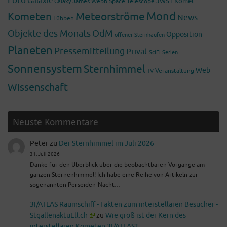
Foto
Galaxie
James Webb Space Telescope
JWST
Komet
Galaxy
Mond
Kometen
Meteorströme
News
Lübben
Objekte des Monats
OdM
Opposition
offener Sternhaufen
Planeten
Pressemitteilung
Privat
SciFi
Serien
Sonnensystem
Sternhimmel
Web
Veranstaltung
TV
Wissenschaft
Neuste Kommentare
Peter
zu
Der Sternhimmel im Juli 2026
31. Juli 2026
Danke für den Überblick über die beobachtbaren Vorgänge am
ganzen Sternenhimmel! Ich habe eine Reihe von Artikeln zur
sogenannten Perseiden-Nacht…
3I/ATLAS Raumschiff - Fakten zum interstellaren Besucher -
StgallenaktuEll.ch
zu
Wie groß ist der Kern des
interstellaren Kometen 3I/ATLAS?