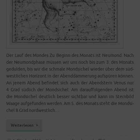
Der Lauf des Mon­des Zu Beginn des Monats ist Neu­mond. Nach
der Neu­mond­pha­se müs­sen wir uns noch bis zum 3. des Monats
gedul­den, bis wir die schma­le Mond­si­chel wie­der über dem süd­
west­li­chen Hori­zont in der Abend­däm­me­rung auf­spü­ren kön­nen.
An jenem Abend befin­det sich auch der Abend­stern Venus nur
4 Grad süd­lich der Mond­si­chel. Am dar­auf­fol­gen­den Abend ist
die Mond­si­chel deut­lich bes­ser sicht­bar und kann im Stern­bild
Waa­ge auf­ge­fun­den wer­den. Am 5. des Monats steht die Mond­si­
chel 8 Grad nordwestlich…
Wei­ter­le­sen