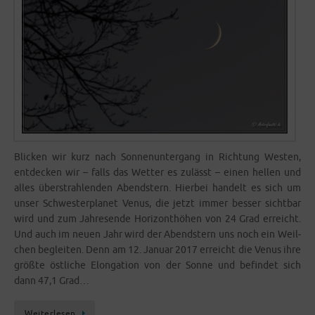
Bli­cken wir kurz nach Son­nen­un­ter­gang in Rich­tung Wes­ten,
ent­de­cken wir – falls das Wet­ter es zulässt – einen hel­len und
alles über­strah­len­den Abend­stern. Hier­bei han­delt es sich um
unser Schwes­ter­pla­net Venus, die jetzt immer bes­ser sicht­bar
wird und zum Jah­res­en­de Hori­zont­hö­hen von 24 Grad erreicht.
Und auch im neu­en Jahr wird der Abend­stern uns noch ein Weil­
chen beglei­ten. Denn am 12. Janu­ar 2017 erreicht die Venus ihre
größ­te öst­li­che Elon­ga­ti­on von der Son­ne und befin­det sich
dann 47,1 Grad…
Wei­ter­le­sen