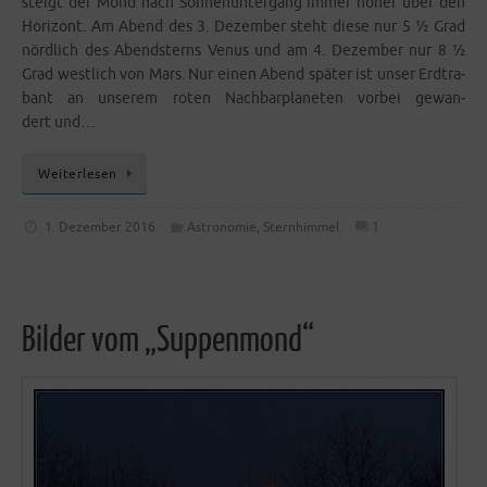
steigt der Mond nach Son­nen­un­ter­gang immer höher über den
Hori­zont. Am Abend des 3. Dezem­ber steht die­se nur 5 ½ Grad
nörd­lich des Abend­sterns Venus und am 4. Dezem­ber nur 8 ½
Grad west­lich von Mars. Nur einen Abend spä­ter ist unser Erd­tra­
bant an unse­rem roten Nach­bar­pla­ne­ten vor­bei gewan­
dert und…
Wei­ter­le­sen
1. Dezember 2016
Astronomie
,
Sternhimmel
1
Bilder vom „Suppenmond“