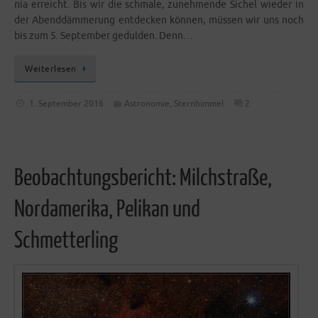
nia erreicht. Bis wir die schma­le, zuneh­men­de Sichel wie­der in
der Abend­däm­me­rung ent­de­cken kön­nen, müs­sen wir uns noch
bis zum 5. Sep­tem­ber gedul­den. Denn…
Wei­ter­le­sen
1. September 2016
Astronomie
,
Sternhimmel
2
Beobachtungsbericht: Milchstraße,
Nordamerika, Pelikan und
Schmetterling