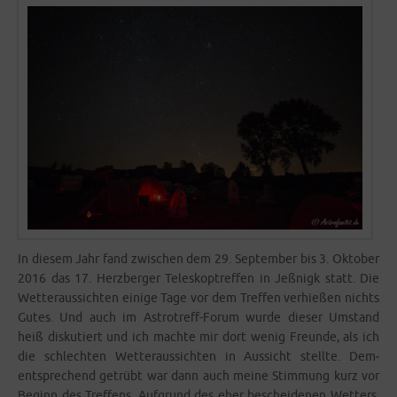
In die­sem Jahr fand zwi­schen dem 29. Sep­tem­ber bis 3. Okto­ber
2016 das 17. Herz­ber­ger Tele­s­kop­tref­fen in Jeß­nigk statt. Die
Wet­ter­aus­sich­ten eini­ge Tage vor dem Tref­fen ver­hie­ßen nichts
Gutes. Und auch im Astro­­treff-Forum wur­de die­ser Umstand
heiß dis­ku­tiert und ich mach­te mir dort wenig Freun­de, als ich
die schlech­ten Wet­ter­aus­sich­ten in Aus­sicht stell­te. Dem­
entspre­chend getrübt war dann auch mei­ne Stim­mung kurz vor
Beginn des Tref­fens. Auf­grund des eher beschei­de­nen Wet­ters,