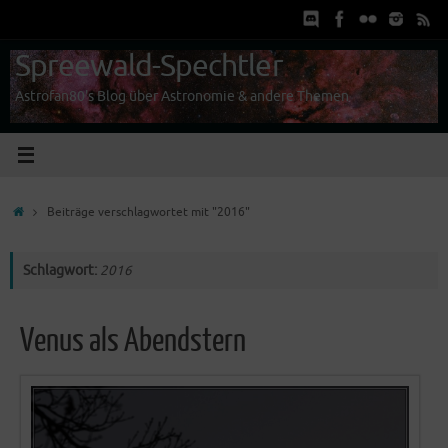
Zum
Inhalt
springen
Spreewald-Spechtler
Astrofan80's Blog über Astronomie & andere Themen
Start
Beiträge verschlagwortet mit "2016"
Schlagwort:
2016
Venus als Abendstern