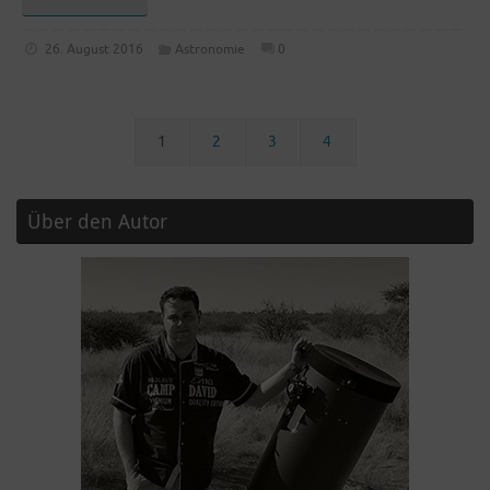
26. August 2016
Astronomie
0
1
2
3
4
Über den Autor