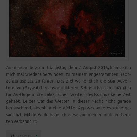
An mei­nem letz­ten Urlaubs­tag, dem 7. August 2016, konn­te ich
mich mal wie­der über­win­den, zu mei­nem ange­stamm­ten Beob­
ach­tungs­platz zu fah­ren. Das Ziel war end­lich die Star Adven­
turer von Sky­wat­cher aus­zu­pro­bie­ren. Seit Mai hat­te ich näm­lich
für Aus­flü­ge in die galak­ti­schen Wei­ten des Kos­mos kei­ne Zeit
gehabt. Lei­der war das Wet­ter in die­ser Nacht nicht gera­de
berau­schend, obwohl mei­ne Wet­­ter-App was ande­res vor­her­ge­
sagt hat. Mitt­ler­wei­le habe ich die­se von mei­nen mobi­len Gerä­
ten verbannt. 🙂
Wei­ter­le­sen