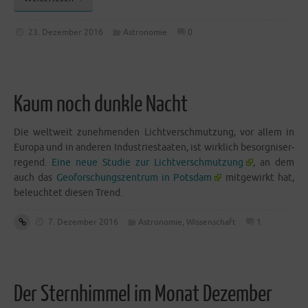
23. Dezember 2016
Astronomie
0
Kaum noch dunkle Nacht
Die welt­weit zuneh­men­den Licht­ver­schmut­zung, vor allem in
Euro­pa und in ande­ren Indus­trie­staa­ten, ist wirk­lich besorg­nis­er­
re­gend.
Eine neue Stu­die zur Licht­ver­schmut­zung
, an dem
auch das
Geo­for­schungs­zen­trum in Pots­dam
mit­ge­wirkt hat,
beleuch­tet die­sen Trend.
7. Dezember 2016
Astronomie
,
Wissenschaft
1
Der Sternhimmel im Monat Dezember