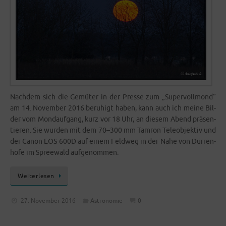
Nach­dem sich die Gemü­ter in der Pres­se zum „Super­voll­mond“
am 14. Novem­ber 2016 beru­higt haben, kann auch ich mei­ne Bil­
der vom Mond­auf­gang, kurz vor 18 Uhr, an die­sem Abend prä­sen­
tie­ren. Sie wur­den mit dem 70–300 mm Tam­ron Tele­ob­jek­tiv und
der Canon EOS 600D auf einem Feld­weg in der Nähe von Dür­ren­
ho­fe im Spree­wald aufgenommen.
Wei­ter­le­sen
27. November 2016
Astronomie
0