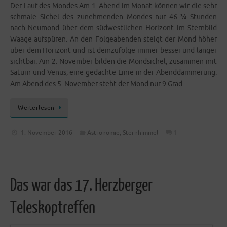
Der Lauf des Mon­des Am 1. Abend im Monat kön­nen wir die sehr
schma­le Sichel des zuneh­men­den Mon­des nur 46 ¾ Stun­den
nach Neu­mond über dem süd­west­li­chen Hori­zont im Stern­bild
Waa­ge auf­spü­ren. An den Fol­ge­aben­den steigt der Mond höher
über dem Hori­zont und ist dem­zu­fol­ge immer bes­ser und län­ger
sicht­bar. Am 2. Novem­ber bil­den die Mond­si­chel, zusam­men mit
Saturn und Venus, eine gedach­te Linie in der Abend­däm­me­rung.
Am Abend des 5. Novem­ber steht der Mond nur 9 Grad…
Wei­ter­le­sen
1. November 2016
Astronomie
,
Sternhimmel
1
Das war das 17. Herzberger
Teleskoptreffen