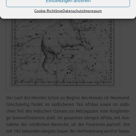
Einstellungen ansehen
Cookie-Richtlinie
Datenschutz
Impressum
Der Lauf des Mon­des Schon zu Beginn des Monats ist Neu­mond.
Gleich­zei­tig fin­det im süd­li­che­ren Teil Afri­kas sowie im süd­li­
chen Teil des Indi­schen Oze­ans zur Mit­tags­zeit eine Ring­för­mi­
ge Son­nen­fins­ter­nis statt. Im gesam­ten übri­gen Afri­ka, mit Aus­
nah­me der nörd­li­chen Berei­che, ist die Fins­ter­nis par­ti­ell. Die
mit 185 Sekun­den längs­te Dau­er der Ver­fins­te­rung wird in Tan­sa­