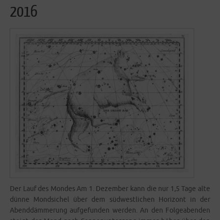
2016
Der Lauf des Mon­des Am 1. Dezem­ber kann die nur 1,5 Tage alte
dün­ne Mond­si­chel über dem süd­west­li­chen Hori­zont in der
Abend­däm­me­rung auf­ge­fun­den wer­den. An den Fol­ge­aben­den