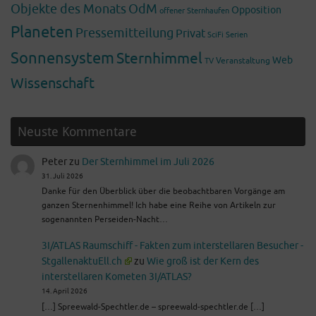
Objekte des Monats
OdM
Opposition
offener Sternhaufen
Planeten
Pressemitteilung
Privat
SciFi
Serien
Sonnensystem
Sternhimmel
Web
Veranstaltung
TV
Wissenschaft
Neuste Kommentare
Peter
zu
Der Sternhimmel im Juli 2026
31. Juli 2026
Danke für den Überblick über die beobachtbaren Vorgänge am
ganzen Sternenhimmel! Ich habe eine Reihe von Artikeln zur
sogenannten Perseiden-Nacht…
3I/ATLAS Raumschiff - Fakten zum interstellaren Besucher -
StgallenaktuEll.ch
zu
Wie groß ist der Kern des
interstellaren Kometen 3I/ATLAS?
14. April 2026
[…] Spreewald-Spechtler.de – spreewald-spechtler.de […]