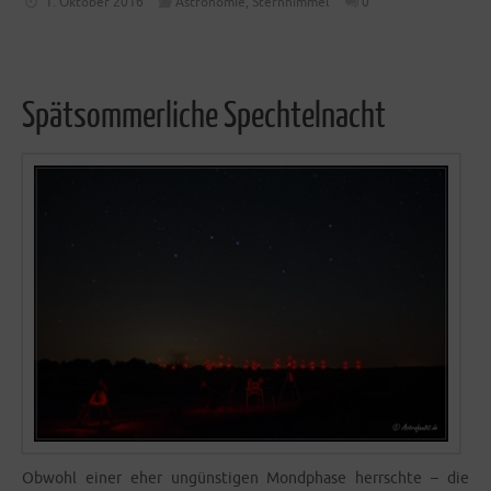
1. Oktober 2016
Astronomie
,
Sternhimmel
0
Spätsommerliche Spechtelnacht
Obwohl einer eher ungüns­ti­gen Mond­pha­se herrsch­te – die