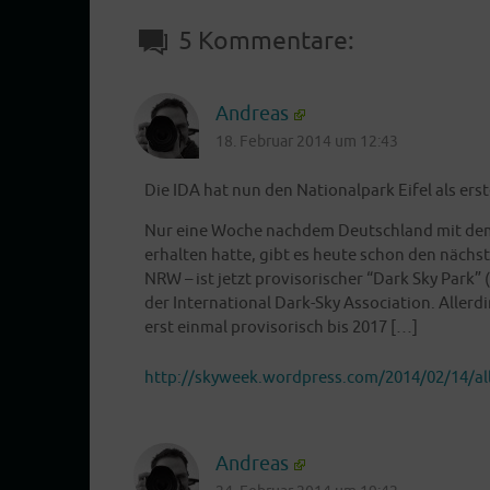
5 Kommentare:
Andreas
18. Februar 2014 um 12:43
Die IDA hat nun den Natio­nal­park Eifel als ers­
Nur eine Woche nach­dem Deutsch­land mit dem D
erhal­ten hat­te, gibt es heu­te schon den nächs­t
NRW – ist jetzt pro­vi­so­ri­scher “Dark Sky Park” 
der Inter­na­tio­nal Dark-Sky Asso­cia­ti­on. Aller­
erst ein­mal pro­vi­so­risch bis 2017 […]
http://skyweek.wordpress.com/2014/02/14/all
Andreas