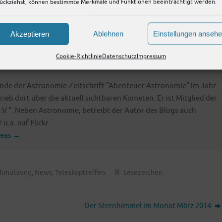
…
ückziehst, können bestimmte Merkmale und Funktionen beeinträchtigt werden.
land
Akzeptieren
Ablehnen
Einstellungen anseh
Cookie-Richtlinie
Datenschutz
Impressum
nde der Astronomie-Zeitschrift "Abenteuer Astronomie" im Jahr
rieb dort über die aktuell sichtbaren Kometen. Er ist Mitglied der
.V.". Neben Astronomie, betreibt der Autor des Blogs auch
u.a. auf Flickr.
reas
→
chmutzung
,
News
,
Teleskoptreffen
.
Lesezeichen
.
Der Sternhimmel im Monat März 2014