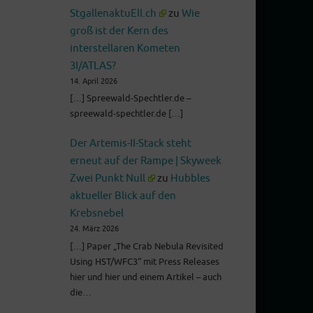
StgallenaktuEll.ch
zu
Wie
groß ist der Kern des
interstellaren Kometen
3I/ATLAS?
14. April 2026
[…] Spreewald-Spechtler.de –
spreewald-spechtler.de […]
Der Artemis-II-Stack steht
erneut auf der Rampe | Skyweek
Zwei Punkt Null
zu
Hubbles
aktueller Blick auf den
Krebsnebel
24. März 2026
[…] Paper „The Crab Nebula Revisited
Using HST/WFC3“ mit Press Releases
hier und hier und einem Artikel – auch
die…