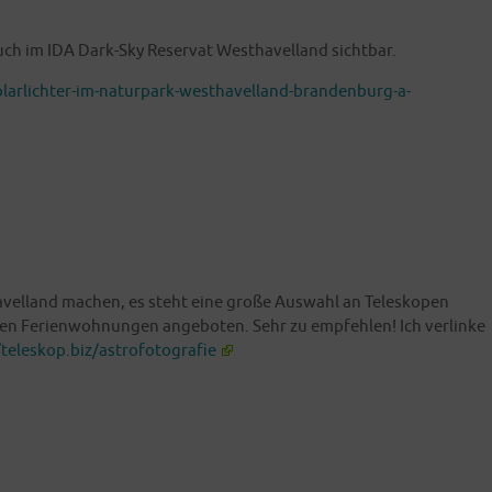
uch im IDA Dark-Sky Reser­vat West­ha­vel­land sichtbar.
larlichter-im-naturpark-westhavelland-brandenburg-a-
el­land machen, es steht eine gro­ße Aus­wahl an Tele­sko­pen
 Feri­en­woh­nun­gen ange­bo­ten. Sehr zu emp­feh­len! Ich ver­lin­ke
/teleskop.biz/astrofotografie