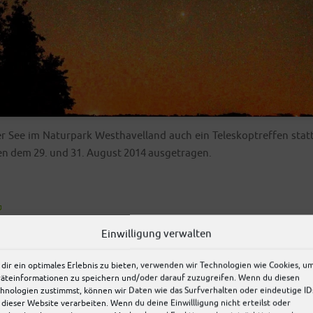
 See im Natur­park West­ha­vel­land auch ein Tele­s­kop­tref­fen statt
schen dem 29. und 31. August 2014 ausgetragen.
Einwilligung verwalten
sthavelland
dir ein optimales Erlebnis zu bieten, verwenden wir Technologien wie Cookies, u
äteinformationen zu speichern und/oder darauf zuzugreifen. Wenn du diesen
hnologien zustimmst, können wir Daten wie das Surfverhalten oder eindeutige ID
nd
 dieser Website verarbeiten. Wenn du deine Einwillligung nicht erteilst oder