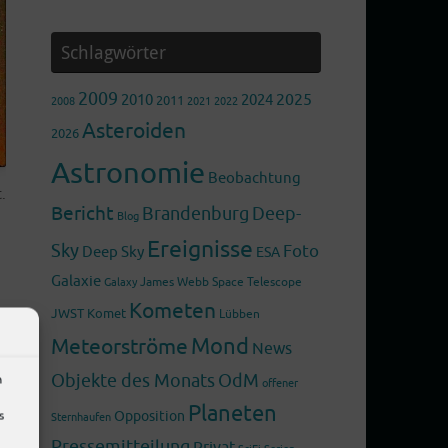
Schlagwörter
2009
2025
2010
2024
2011
2008
2022
2021
Asteroiden
2026
Astronomie
Beobachtung
.
Bericht
Brandenburg
Deep-
Blog
Ereignisse
Sky
Foto
Deep Sky
ESA
Galaxie
James Webb Space Telescope
Galaxy
Kometen
JWST
Komet
Lübben
Mond
Meteorströme
News
Objekte des Monats
OdM
m
offener
Planeten
s
Opposition
Sternhaufen
Pressemitteilung
Privat