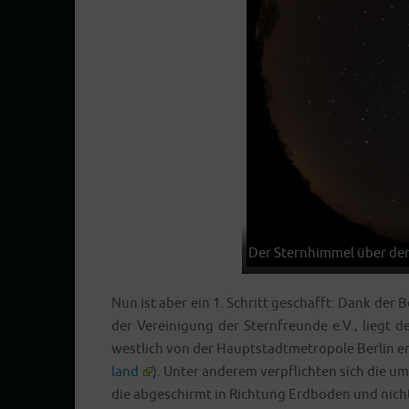
Der Stern­him­mel über dem
Nun ist aber ein 1. Schritt geschafft: Dank der
der Ver­ei­ni­gung der Stern­freun­de e.V., liegt
west­lich von der Haupt­stadt­me­tro­po­le Ber­lin e
land
). Unter ande­rem ver­pflich­ten sich die um
die abge­schirmt in Rich­tung Erd­bo­den und nich