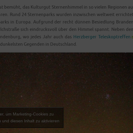
st bemüht, das Kul­tur­gut Ster­nen­him­mel in so vie­len Regio­nen au
ren. Rund 24 Ster­nen­parks wur­den inzwi­schen welt­weit errich­tet
n­parks in Euro­pa. Auf­grund der recht dün­nen Besied­lung Bran­den
Milch­stra­ße sich ein­drucks­voll über den Him­mel spannt. Neben de
ran­den­burg, wo jedes Jahr auch das
Herz­ber­ger Tele­s­kop­tref­fen
n dun­kels­ten Gegen­den in Deutschland.
ier, um Marketing-Cookies zu
 und diesen Inhalt zu aktivieren