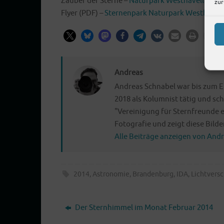
Zau­ber der Ster­ne –
Natur­park Westhavelland
zur
Fly­er (PDF) –
Ster­nen­park Natur­park Westhavel
Andreas
Andreas Schnabel war bis zum E
2018 als Kolumnist tätig und sch
"Vereinigung für Sternfreunde e
Fotografie und zeigt diese Bilder 
Alle Beiträge anzeigen von And
2014
,
Astronomie
,
Brandenburg
,
IDA
,
Lichtvers
Der Sternhimmel im Monat Februar 2014