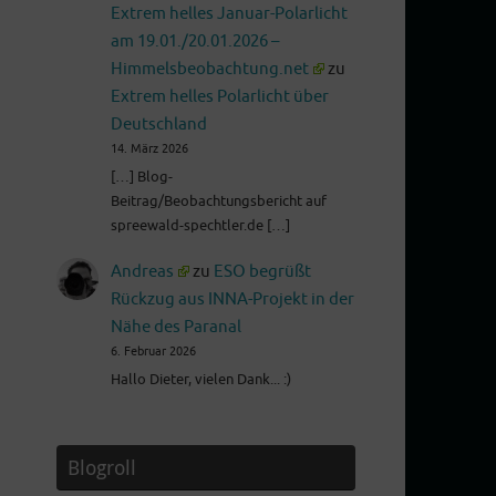
Extrem helles Januar-Polarlicht
am 19.01./20.01.2026 –
Himmelsbeobachtung.net
zu
Extrem helles Polarlicht über
Deutschland
14. März 2026
[…] Blog-
Beitrag/Beobachtungsbericht auf
spreewald-spechtler.de […]
Andreas
zu
ESO begrüßt
Rückzug aus INNA-Projekt in der
Nähe des Paranal
6. Februar 2026
Hallo Dieter, vielen Dank... :)
Blogroll