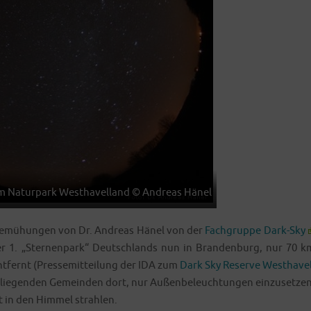
 Natur­park West­ha­vel­land © Andre­as Hänel
 Bemü­hun­gen von Dr. Andre­as Hänel von der
Fach­grup­pe Dark-Sky
 der 1. „Ster­nen­park“ Deutsch­lands nun in Bran­den­burg, nur 70 k
nt­fernt (Pres­se­mit­tei­lung der IDA zum
Dark Sky Reser­ve West­ha­vel
lie­gen­den Gemein­den dort, nur Außen­be­leuch­tun­gen ein­zu­set­zen
t in den Him­mel strahlen.