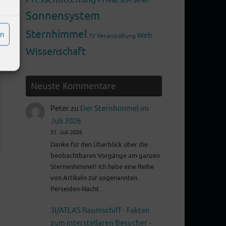
SciFi
Serien
Sonnensystem
Sternhimmel
en
Web
Veranstaltung
TV
Wissenschaft
Neuste Kommentare
Peter
zu
Der Sternhimmel im
Juli 2026
31. Juli 2026
Danke für den Überblick über die
beobachtbaren Vorgänge am ganzen
Sternenhimmel! Ich habe eine Reihe
von Artikeln zur sogenannten
Perseiden-Nacht…
3I/ATLAS Raumschiff - Fakten
zum interstellaren Besucher -