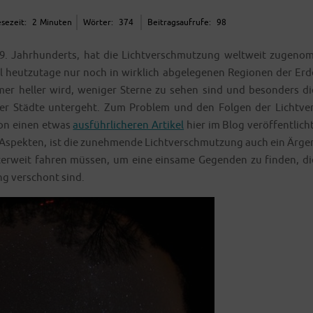
se­zeit:
2
Minu­ten
Wör­ter:
374
Bei­trags­auf­ru­fe:
98
 19. Jahr­hun­derts, hat die Licht­ver­schmut­zung welt­weit zuge­nom
 heut­zu­ta­ge nur noch in wirk­lich abge­le­ge­nen Regio­nen der Erd
mmer hel­ler wird, weni­ger Ster­ne zu sehen sind und beson­ders di
z der Städ­te unter­geht. Zum Pro­blem und den Fol­gen der Licht­ver
chon einen etwas
aus­führ­li­che­ren Arti­kel
hier im Blog ver­öf­fent­licht
 Aspek­ten, ist die zuneh­men­de Licht­ver­schmut­zung auch ein Ärger
­ter­weit fah­ren müs­sen, um eine ein­sa­me Gegen­den zu fin­den, di
ng ver­schont sind.