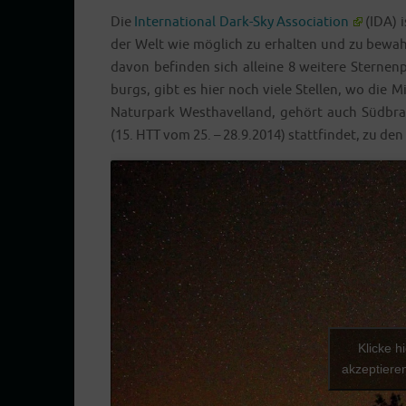
Die
Inter­na­tio­nal Dark-Sky Asso­cia­ti­on
(IDA) i
der Welt wie mög­lich zu erhal­ten und zu bewah­
davon befin­den sich allei­ne 8 wei­te­re Ster­ne
burgs, gibt es hier noch vie­le Stel­len, wo die 
Natur­park West­ha­vel­land, gehört auch Süd­b
(15. HTT vom 25. – 28.9.2014) statt­fin­det, zu de
Klicke h
akzeptieren