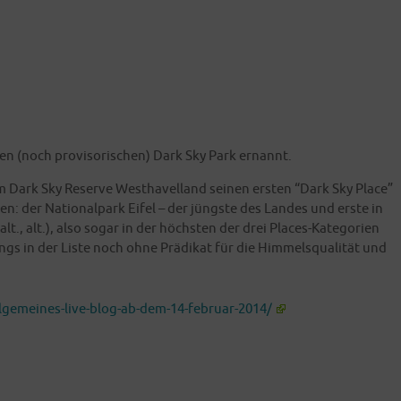
ten (noch pro­vi­so­ri­schen) Dark Sky Park ernannt.
ark Sky Reser­ve West­ha­vel­land sei­nen ers­ten “Dark Sky Place”
en: der Natio­nal­park Eifel – der jüngs­te des Lan­des und ers­te in
(alt., alt.), also sogar in der höchs­ten der drei Places-Kate­go­rien
dings in der Lis­te noch ohne Prä­di­kat für die Him­mels­qua­li­tät und
gemeines-live-blog-ab-dem-14-februar-2014/