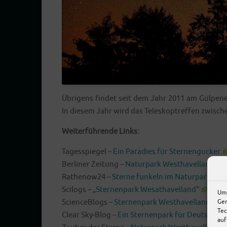
Übri­gens fin­det seit dem Jahr 2011 am Gül­pe­ner
In die­sem Jahr wird das Tele­s­kop­tref­fen zwi­
Wei­ter­füh­ren­de Links:
Tages­spie­gel –
Ein Para­dies für Sternengucker
Ber­li­ner Zei­tung –
Natur­park Westhavelland…
Rathenow24 –
Ster­ne fun­keln im Natur­park We
Sci­logs –
„Ster­nen­park Wesathavelland“
Um 
Ger
Sci­ence­B­logs –
Ster­nen­park Westhavelland
Tec
Clear Sky-Blog –
Ein Ster­nen­park für Deutschla
auf