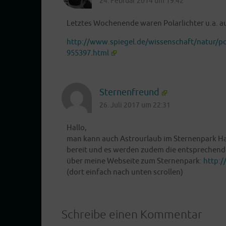
24. Februar 2014 um 19:42
Letz­tes Wochen­en­de waren Polar­lich­ter u.a. a
http://www.spiegel.de/wissenschaft/natur/po
955397.html
Sternenfreund
26. Juli 2017 um 22:31
Hal­lo,
man kann auch Astrour­laub im Ster­nen­park Hav
bereit und es wer­den zudem die ent­spre­chen­den
über mei­ne Web­sei­te zum Ster­nen­park:
http:/
(dort ein­fach nach unten scrollen)
Schreibe einen Kommentar