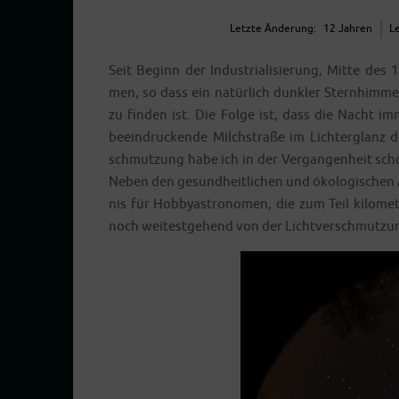
Letz­te Ände­rung:
12 Jah­ren
Le
Seit Beginn der Indus­tria­li­sie­rung, Mit­te des
men, so dass ein natür­lich dunk­ler Stern­him­mel
zu fin­den ist. Die Fol­ge ist, dass die Nacht i
beein­dru­cken­de Milch­stra­ße im Lich­ter­glan
schmut­zung habe ich in der Ver­gan­gen­heit s
Neben den gesund­heit­li­chen und öko­lo­gi­schen
nis für Hob­by­as­tro­no­men, die zum Teil kilo­me
noch wei­test­ge­hend von der Licht­ver­schmut­zu