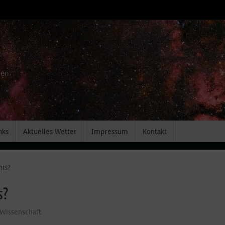
men
nks
Aktuelles Wetter
Impressum
Kontakt
is?
s?
Wissenschaft