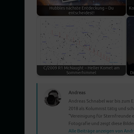
Hub­bles nächs­te Ent­de­ckung – Du
Ko
entscheidest!
C/2009 R1 McN­aught – Hel­ler Komet am
Sommerhimmel
Di
Andreas
Andreas Schnabel war bis zum E
2018 als Kolumnist tätig und sch
"Vereinigung für Sternfreunde e
Fotografie und zeigt diese Bilder 
Alle Beiträge anzeigen von And