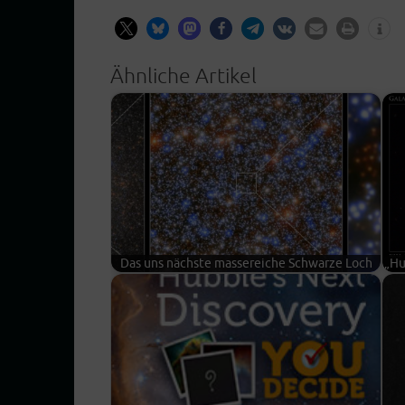
Ähnliche Artikel
Das uns nächs­te mas­se­rei­che Schwar­ze Loch
„Hu