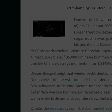
Letz­te Ände­rung:
14 Jah­ren
L
Nun wur­de ein wei­te­rer
id) am 31. Janu­ar 200
Die­ser trägt die Beze
sogar noch etwas grö­
kör­per, der zur Klas­s
der Erde vor­bei­zie­hen. Wei­te­re Berech­nun­gen
4. März 2042 bis auf 35.000 km nahe kom­men wird
und die Chan­ce beträgt momen­tan nur 1:2 Milli
Die­ses Bei­spiel zeigt mal wie­der recht deut­lic
Denn vie­le
erd­na­he Aste­ro­iden
, beson­ders de
ßen schwir­ren noch eine Men­ge unent­deck­ter
gefähr­lich wer­den kön­nen. Ein Aste­ro­id die­se
wenn er die Erde und ins­be­son­de­re bewohn­te Ge
Quel­le:
Universetoday.com
,
Astronomie-heut