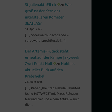
StgallenaktuEll.ch
zu
Wie
groß ist der Kern des
interstellaren Kometen
3I/ATLAS?
14. April 2026
[…] Spreewald-Spechtler.de –
spreewald-spechtler.de […]
Der Artemis-II-Stack steht
erneut auf der Rampe | Skyweek
Zwei Punkt Null
zu
Hubbles
aktueller Blick auf den
Krebsnebel
24. März 2026
[…] Paper „The Crab Nebula Revisited
Using HST/WFC3“ mit Press Releases
hier und hier und einem Artikel – auch
die…