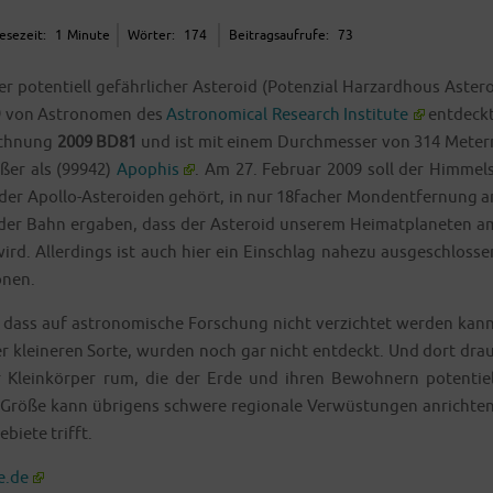
ese­zeit:
1
Minu­te
Wör­ter:
174
Bei­trags­auf­ru­fe:
73
 poten­ti­ell gefähr­li­cher Aste­ro­id (Poten­zi­al Harz­ard­hous Aste­ro
9 von Astro­no­men des
Astro­no­mic­al Rese­arch Insti­tu­te
ent­deckt
ich­nung
2009 BD81
und ist mit einem Durch­mes­ser von 314 Meter
ßer als (99942)
Apophis
. Am 27. Febru­ar 2009 soll der Him­mels
e der Apol­lo-Aste­ro­iden gehört, in nur 18facher Mond­ent­fer­nung a
 der Bahn erga­ben, dass der Aste­ro­id unse­rem Hei­mat­pla­ne­ten a
. Aller­dings ist auch hier ein Ein­schlag nahe­zu aus­ge­schlos­se
onen.
h, dass auf astro­no­mi­sche For­schung nicht ver­zich­tet wer­den kann
r klei­ne­ren Sor­te, wur­den noch gar nicht ent­deckt. Und dort drau
 Klein­kör­per rum, die der Erde und ihren Bewoh­nern poten­ti­el
r Grö­ße kann übri­gens schwe­re regio­na­le Ver­wüs­tun­gen anrich­ten
bie­te trifft.
e.de