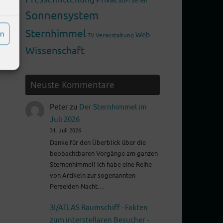
SciFi
Serien
Sonnensystem
Sternhimmel
en
Web
Veranstaltung
TV
Wissenschaft
Neuste Kommentare
Peter
zu
Der Sternhimmel im
Juli 2026
31. Juli 2026
Danke für den Überblick über die
beobachtbaren Vorgänge am ganzen
Sternenhimmel! Ich habe eine Reihe
von Artikeln zur sogenannten
Perseiden-Nacht…
3I/ATLAS Raumschiff - Fakten
zum interstellaren Besucher -