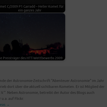
met C/2009 P1 Gar­radd – Hel­ler Komet für
ein gan­zes Jahr
e Preis­trä­ger des HTT-Wett­be­werbs 2009
nde der Astronomie-Zeitschrift "Abenteuer Astronomie" im Jahr
rieb dort über die aktuell sichtbaren Kometen. Er ist Mitglied der
.V.". Neben Astronomie, betreibt der Autor des Blogs auch
u.a. auf Flickr.
reas
→