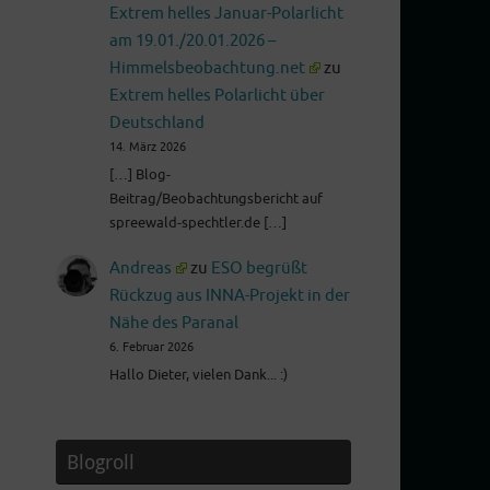
Extrem helles Januar-Polarlicht
am 19.01./20.01.2026 –
Himmelsbeobachtung.net
zu
Extrem helles Polarlicht über
Deutschland
14. März 2026
[…] Blog-
Beitrag/Beobachtungsbericht auf
spreewald-spechtler.de […]
Andreas
zu
ESO begrüßt
Rückzug aus INNA-Projekt in der
Nähe des Paranal
6. Februar 2026
Hallo Dieter, vielen Dank... :)
Blogroll