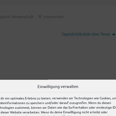
system
,
Wissenschaft
.
Lesezeichen
.
Tageslichtbolide über Texas
Einwilligung verwalten
nach­schau­en, bevor sich über einen angeb­lich gefähr­li­chen Aste­
g an eine ver­schwin­dend gerin­ge Impakt­wahr­schein­lich­keit – und
dir ein optimales Erlebnis zu bieten, verwenden wir Technologien wie Cookies, u
 kom­plett getilgt wor­den. Bei­de ver­link­ten Arti­kel waren bei
äteinformationen zu speichern und/oder darauf zuzugreifen. Wenn du diesen
chiert.
hnologien zustimmst, können wir Daten wie das Surfverhalten oder eindeutige ID
 dieser Website verarbeiten. Wenn du deine Einwillligung nicht erteilst oder