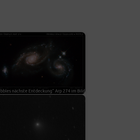
b­bles nächs­te Ent­de­ckung“ Arp 274 im Bild