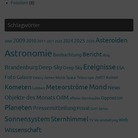
Fossilien
(8)
Schlagwörter
Asteroiden
2009
2025
2010
2024
2011
2026
2008
2022
2021
Astronomie
Bericht
Beobachtung
Blog
Ereignisse
Brandenburg
Deep-Sky
Deep Sky
ESA
Foto
Galaxie
James Webb Space Telescope
JWST
Komet
Galaxy
Mond
Kometen
Meteorströme
News
Lübben
Objekte des Monats
OdM
Opposition
offener Sternhaufen
Planeten
Pressemitteilung
Privat
SciFi
Serien
Sonnensystem
Sternhimmel
Web
Veranstaltung
TV
Wissenschaft