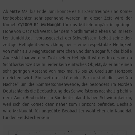
Ab Mit­te Mai bis Ende Juni könn­te es für Stern­freun­de und Kome­
ten­be­ob­ach­ter sehr span­nend wer­den: In die­ser Zeit wird der
Komet
C/2009 R1 McN­aught
für uns Mit­tel­eu­ro­pä­er in gerin­ger
Höhe von Ost nach West über dem Nord­him­mel zie­hen und im letz­
ten Juni­drit­tel – vor­aus­ge­setzt der Schweif­stern behält sei­ne der­
zei­ti­ge Hel­lig­keits­ent­wick­lung bei – eine respek­ta­ble Hel­lig­keit
von mehr als 3 Magni­tu­den errei­chen und dann sogar für das blo­ße
Auge sicht­bar wer­den. Trotz sei­ner Hel­lig­keit wird er im gesam­ten
Sicht­bar­keits­zeit­raum lei­der kein ein­fa­ches Objekt, da er nur einen
sehr gerin­gen Abstand von maxi­mal 15 bis 20 Grad zum Hori­zont
errei­chen wird. Ein wei­te­rer stö­ren­der Fak­tor sind die „wei­ßen
Näch­te“ um die Som­mer­son­nen­wen­de, die beson­ders im Nor­den
Deutsch­lands die Beob­ach­tung des Schweif­sterns nach­hal­tig behin­
dern. Auch Beob­ach­ter in Süd­deutsch­land haben Schwie­rig­kei­ten,
weil sich der Komet dann näher zum Hori­zont befin­det. Des­halb
wird McN­aught für unge­üb­te Beob­ach­ter wohl eher ein Kan­di­dat
für den Feld­ste­cher sein.