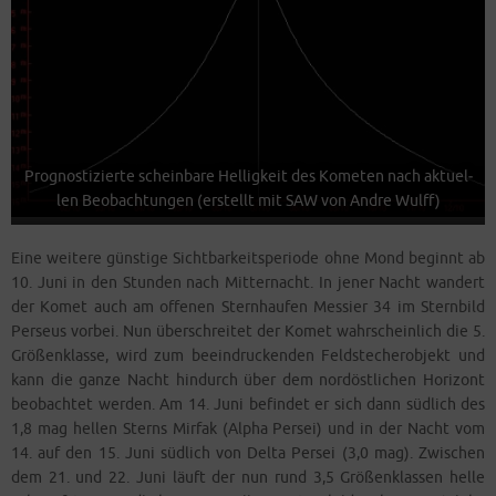
Pro­gnos­ti­zier­te schein­ba­re Hel­lig­keit des Kome­ten nach aktu­el­
len Beob­ach­tun­gen (erstellt mit SAW von And­re Wulff)
Eine wei­te­re güns­ti­ge Sicht­bar­keits­pe­ri­ode ohne Mond beginnt ab
10. Juni in den Stun­den nach Mit­ter­nacht. In jener Nacht wan­dert
der Komet auch am offe­nen Stern­hau­fen Mes­sier 34 im Stern­bild
Per­seus vor­bei. Nun über­schrei­tet der Komet wahr­schein­lich die 5.
Grö­ßen­klas­se, wird zum beein­dru­cken­den Feld­ste­cher­ob­jekt und
kann die gan­ze Nacht hin­durch über dem nord­öst­li­chen Hori­zont
beob­ach­tet wer­den. Am 14. Juni befin­det er sich dann süd­lich des
1,8 mag hel­len Sterns Mir­fak (Alpha Pers­ei) und in der Nacht vom
14. auf den 15. Juni süd­lich von Del­ta Pers­ei (3,0 mag). Zwi­schen
dem 21. und 22. Juni läuft der nun rund 3,5 Grö­ßen­klas­sen hel­le