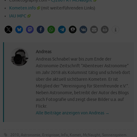
Cometography.com –
C/2001 R1 McNaught
Kometen.info
(mit wei­ter­füh­ren­den Links)
IAU MPC
Andreas
Andreas Schnabel war bis zum Ende der
Astronomie-Zeitschrift "Abenteuer Astronomie"
im Jahr 2018 als Kolumnist tätig und schrieb dort
über die aktuell sichtbaren Kometen. Er ist
Mitglied der "Vereinigung für Sternfreunde e.V.".
Neben Astronomie, betreibt der Autor des Blogs
auch Fotografie und zeigt diese Bilder u.a. auf
Flickr.
Alle Beiträge anzeigen von Andreas
→
2010
,
Astronomie
,
Ereignisse
,
Info
,
Komet
,
McNaught
,
Sonnensystem
.