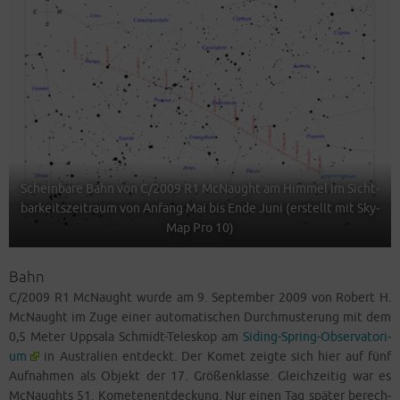
Schein­ba­re Bahn von C/2009 R1 McN­aught am Him­mel im Sicht­
bar­keits­zeit­raum von Anfang Mai bis Ende Juni (erstellt mit Sky­
Map Pro 10)
Bahn
C/2009 R1 McN­aught wur­de am 9. Sep­tem­ber 2009 von Robert H.
McN­aught im Zuge einer auto­ma­ti­schen Durch­mus­te­rung mit dem
0,5 Meter Upp­sa­la Schmidt-Tele­skop am
Siding-Spring-Obser­va­to­ri­
um
in Aus­tra­li­en ent­deckt. Der Komet zeig­te sich hier auf fünf
Auf­nah­men als Objekt der 17. Grö­ßen­klas­se. Gleich­zei­tig war es
McN­aughts 51. Kome­ten­ent­de­ckung. Nur einen Tag spä­ter berech­