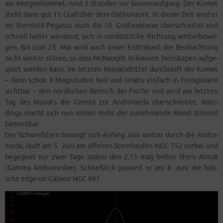
am Mor­gen­him­mel, rund 2 Stun­den vor Son­nen­auf­gang. Der Komet
steht dann gut 15 Grad über dem Ost­ho­ri­zont. In die­ser Zeit wird er
im Stern­bild Pega­sus auch die 10. Grö­ßen­klas­se über­schrei­tet und
schnell hel­ler wer­dend, sich in nord­öst­li­che Rich­tung wei­ter­be­we­
gen. Bis zum 25. Mai wird auch unser Erd­tra­bant die Beob­ach­tung
nicht wei­ter stö­ren, so dass McN­aught in klei­nen Tele­sko­pen auf­ge­
spürt wer­den kann. Im letz­ten Monats­drit­tel durch­läuft der Komet
– dann schon 8 Magni­tu­den hell und rela­tiv ein­fach in Fern­glä­sern
sicht­bar – den nörd­li­chen Bereich der Fische und wird am letz­ten
Tag des Monats die Gren­ze zur Andro­me­da über­schrei­ten. Aller­
dings macht sich nun immer mehr der zuneh­men­de Mond stö­rend
bemerkbar.
Der Schweif­stern bewegt sich Anfang Juni wei­ter durch die Andro­
me­da, läuft am 5. Juni am offe­nen Stern­hau­fen NGC 752 vor­bei und
begeg­net nur zwei Tage spä­ter den 2,13 mag hel­len Stern Almak
(Gam­ma Andro­me­dae). Schließ­lich pas­siert er am 8. Juni die hüb­
sche edge-on Gala­xie NGC 891.