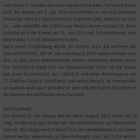
ne­te Bri­an G. Mars­den die ers­te para­bo­li­sche Bahn. Dem­nach durch­
läuft der Komet am 2. Juli 2010 sein Peri­hel in nur 60,6 Mil­lio­nen
Kilo­me­ter oder 0,4 Astro­no­mi­sche Ein­hei­ten (AE) Abstand zur Son­
ne – was unge­fähr der Ent­fer­nung Mer­kur-Son­ne ent­spricht. Sei­ne
Erd­nä­he wird der Komet am 15. Juni 2010 mit 169,8 Mil­lio­nen Kilo­
me­ter oder 1,13 AE Abstand erreichen.
Nach sei­ner Ent­de­ckung wur­de der Komet noch auf wei­te­ren Bil­
dern iden­ti­fi­ziert, die im Juli und August 2009 auf­ge­nom­men wur­
den, so dass sei­ne Bahn­ele­men­te wei­ter ver­bes­sert wer­den konn­
ten. Schließ­lich ergab sich ein hyper­bo­li­scher Orbit um die Son­ne,
mit einer Exzen­tri­zi­tät von 1,000334 und einer Bahn­nei­gung von
77 Grad zur Eklip­tik. Somit wird sein ers­ter Besuch im inne­ren Son­
nen­sys­tem wohl auch sein letz­ter sein und der Komet für immer in
die Wei­ten des Welt­raums verschwinden.
Sichtbarkeit
Der Komet ist von Anfang Mai bis Mit­te August 2010 hel­ler als 10
mag. Im Mai und Juni fin­den wir den Schweif­stern am Mor­gen­him­
mel vor. Aller­dings wird in die­ser Zeit sein Win­kel­ab­stand zur Son­ne
immer wei­ter abneh­men, so dass McN­aught von 2 bis 3 Uhr Mit­tel­