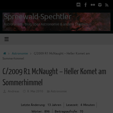
Zum
Inhalt
springen
Spreewald-Spechtler
Astrofan80's Blog über Astronomie & andere Themen
Start
Astronomie
C/2009 R1 McNaught – Heller Komet am
Sommerhimmel
C/2009 R1 McNaught – Heller Komet am
Sommerhimmel
Andreas
8. Mai 2010
Astronomie
Letz­te Ände­rung:
13 Jah­ren
Lese­zeit:
4
Minu­ten
Wör­ter:
896
Bei­trags­auf­ru­fe:
70