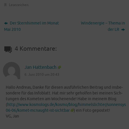
Lesezeichen
.
Der Sternhimmel im Monat
Windenergie – Thema in
Mai 2010
der LR
4 Kommentare:
Jan Hattenbach
6. Juni 2010 um 20:43
Hal­lo Andre­as, Dan­ke für die­sen aus­führ­li­chen Bei­trag und ins­be­
son­de­re für das Info­blatt. Hat mir sehr gehol­fen bei mei­nen Sich­
tun­gen des Kome­ten am Wochen­en­de! Habe in mei­nem Blog
(
http://www.kosmologs.de/kosmo/blog/himmelslichter/sonnensys
06-06/komet-mcnaught-ist-sichtbar
) ein Foto gepos­tet!
VG, Jan