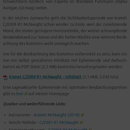
Schweif­stern nörd­lich von Capel­la im Stern­bild Fuhr­mann (Alpha
Auri­gae, 0,0 mag) vorbei.
In der letz­ten Juni­wo­che geht die Sicht­bar­keits­pe­ri­ode von Komet
C/2009 R1 McN­aught schon wie­der zu Ende, weil der zuneh­men­de
Mond, die immer gerin­ge­re Hori­zont­hö­he, der wei­ter schrump­fen­de
Win­kel­ab­stand zur Son­ne und die hel­len Näch­te eine wei­te­re Beob­
ach­tung des Kome­ten wohl unmög­lich machen.
Um für die Beob­ach­tung des Kome­ten vor­be­rei­tet zu sein, kann ein
von mir selbst gestal­te­tes Info­blatt mit Eph­eme­ri­de und Auf­such­
kar­ten als PDF-Datei (2,1 MB) kos­ten­los her­un­ter­ge­la­den werden:
Komet C/2009 R1 McN­aught – Info­blatt
(2,1 MiB, 3.036 hits)
Eine tages­ak­tu­el­le Eph­eme­ri­de mit opti­ma­len Beob­ach­tungs­zei­ten
gibt es
hier
auf mei­ner Homepage.
Quel­len und wei­ter­füh­ren­de Links:
Astro­cor­ner –
Komet McN­aught (2010)
Sei­i­chi Yoshi­da –
C/2001 R1 McNaught