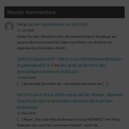
Neuste Kommentare
Peter
zu
Der Sternhimmel im Juli 2026
31. Juli 2026
Danke für den Überblick über die beobachtbaren Vorgänge am
ganzen Sternenhimmel! Ich habe eine Reihe von Artikeln zur
sogenannten Perseiden-Nacht…
3I/ATLAS Raumschiff - Fakten zum interstellaren Besucher -
StgallenaktuEll.ch
zu
Wie groß ist der Kern des
interstellaren Kometen 3I/ATLAS?
14. April 2026
[…] Spreewald-Spechtler.de – spreewald-spechtler.de […]
Der Artemis-II-Stack steht erneut auf der Rampe | Skyweek
Zwei Punkt Null
zu
Hubbles aktueller Blick auf den
Krebsnebel
24. März 2026
[…] Paper „The Crab Nebula Revisited Using HST/WFC3“ mit Press
Releases hier und hier und einem Artikel – auch die…