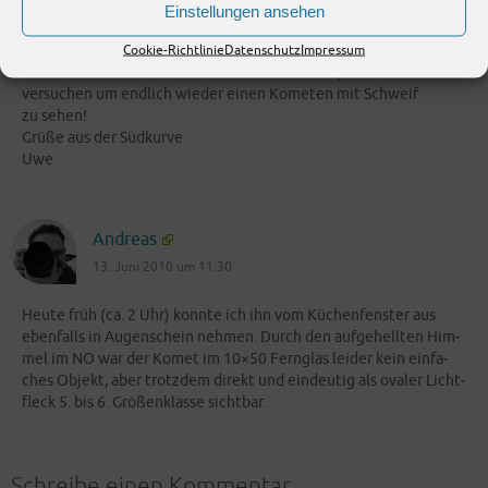
gen (auf­zu­ste­hen);-). Bei­de male war der Komet gut zu sehen lei­
Einstellungen ansehen
der ohne Struk­tu­ren und Schweif. Dafür war es jedes mal zu duns­
Cookie-Richtlinie
Datenschutz
Impressum
tig am Horizont.
Ich werd es bei der nächs­ten Wol­ken­lü­cke auf jeden Fall noch­mal
ver­su­chen um end­lich wie­der einen Kome­ten mit Schweif
zu sehen!
Grü­ße aus der Südkurve
Uwe
Andreas
13. Juni 2010 um 11:30
Heu­te früh (ca. 2 Uhr) konn­te ich ihn vom Küchen­fens­ter aus
eben­falls in Augen­schein neh­men. Durch den auf­ge­hell­ten Him­
mel im NO war der Komet im 10×50 Fern­glas lei­der kein ein­fa­
ches Objekt, aber trotz­dem direkt und ein­deu­tig als ova­ler Licht­
fleck 5. bis 6. Grö­ßen­klas­se sichtbar.
Schreibe einen Kommentar