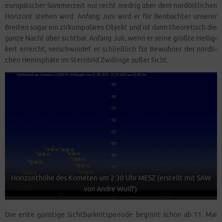
eu­ro­päi­scher Som­mer­zeit nur recht nied­rig über dem nord­öst­li­chen
Hori­zont ste­hen wird. Anfang Juni wird er für Beob­ach­ter unse­rer
Brei­ten sogar ein zir­kum­po­la­res Objekt und ist dann theo­re­tisch die
gan­ze Nacht über sicht­bar. Anfang Juli, wenn er sei­ne größ­te Hel­lig­
keit erreicht, ver­schwin­det er schließ­lich für Bewoh­ner der nörd­li­
chen Hemi­sphä­re im Stern­bild Zwil­lin­ge außer Sicht.
Hori­zont­hö­he des Kome­ten um 2:30 Uhr MESZ (erstellt mit SAW
von And­re Wulff)
Die ers­te güns­ti­ge Sicht­bar­keits­pe­ri­ode beginnt schon ab 11. Mai