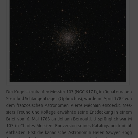
Der Kugel­stern­hau­fen Mes­sier 107 (NGC 6171), im äqua­tor­na­hen
Stern­bild Schlan­gen­trä­ger (Ophiu­chus), wur­de im April 1782 von
dem fran­zö­si­schen Astro­no­men Pierre Méchain ent­deckt. Mes­
siers Freund und Kol­le­ge erwähn­te sei­ne Ent­de­ckung in einem
Brief vom 6. Mai 1783 an Johann Ber­noul­li. Ursprüng­lich war M
107 in Charles Mes­siers End­ver­si­on sei­nes Kata­logs noch nicht
ent­hal­ten. Erst die kana­di­sche Astro­no­min Helen Sawy­er Hogg