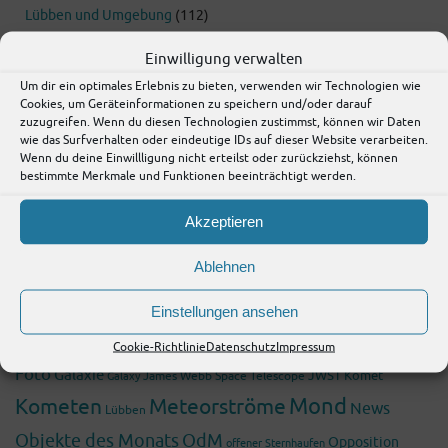
Lübben und Umgebung
(112)
Raumfahrt
(18)
Einwilligung verwalten
Urlaub
(20)
Um dir ein optimales Erlebnis zu bieten, verwenden wir Technologien wie
Cookies, um Geräteinformationen zu speichern und/oder darauf
Wissenschaft
(199)
zuzugreifen. Wenn du diesen Technologien zustimmst, können wir Daten
Fossilien
(8)
wie das Surfverhalten oder eindeutige IDs auf dieser Website verarbeiten.
Wenn du deine Einwillligung nicht erteilst oder zurückziehst, können
bestimmte Merkmale und Funktionen beeinträchtigt werden.
Schlagwörter
Akzeptieren
Asteroiden
2009
2025
2010
2024
2011
2026
2008
2022
2021
Ablehnen
Astronomie
Bericht
Beobachtung
Blog
Einstellungen ansehen
Ereignisse
Brandenburg
Deep-Sky
Deep Sky
ESA
Cookie-Richtlinie
Datenschutz
Impressum
Foto
Galaxie
James Webb Space Telescope
JWST
Komet
Galaxy
Mond
Kometen
Meteorströme
News
Lübben
Objekte des Monats
OdM
Opposition
offener Sternhaufen