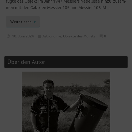
füg­te das Objekt im Jahr 1947 Mes­siers Nebel­lis­te hin­zu, zusam­
men mit den Gala­xien Mes­sier 105 und Mes­sier 106. M…
Wei­ter­le­sen
10. Juni 2024
Astronomie
,
Objekte des Monats
0
Über den Autor