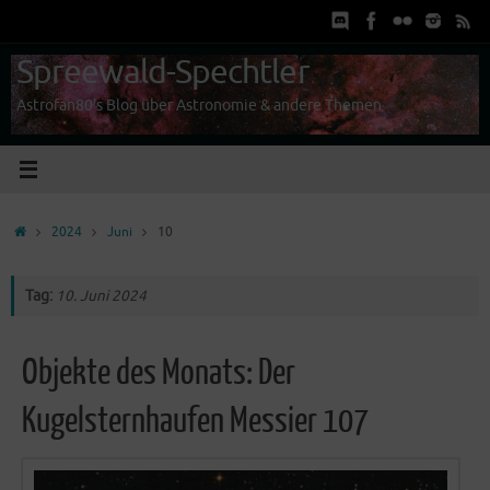
Zum
Inhalt
springen
Spreewald-Spechtler
Astrofan80's Blog über Astronomie & andere Themen
Start
2024
Juni
10
Tag:
10. Juni 2024
Objekte des Monats: Der
Kugelsternhaufen Messier 107