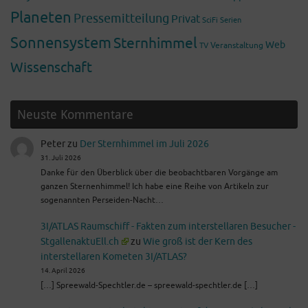
Planeten
Pressemitteilung
Privat
SciFi
Serien
Sonnensystem
Sternhimmel
Web
Veranstaltung
TV
Wissenschaft
Neuste Kommentare
Peter
zu
Der Sternhimmel im Juli 2026
31. Juli 2026
Danke für den Überblick über die beobachtbaren Vorgänge am
ganzen Sternenhimmel! Ich habe eine Reihe von Artikeln zur
sogenannten Perseiden-Nacht…
3I/ATLAS Raumschiff - Fakten zum interstellaren Besucher -
StgallenaktuEll.ch
zu
Wie groß ist der Kern des
interstellaren Kometen 3I/ATLAS?
14. April 2026
[…] Spreewald-Spechtler.de – spreewald-spechtler.de […]