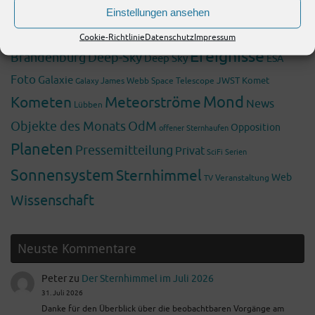
Einstellungen ansehen
Astronomie
Bericht
Beobachtung
Blog
Cookie-Richtlinie
Datenschutz
Impressum
Ereignisse
Brandenburg
Deep-Sky
Deep Sky
ESA
Foto
Galaxie
James Webb Space Telescope
JWST
Komet
Galaxy
Mond
Kometen
Meteorströme
News
Lübben
Objekte des Monats
OdM
Opposition
offener Sternhaufen
Planeten
Pressemitteilung
Privat
SciFi
Serien
Sonnensystem
Sternhimmel
Web
Veranstaltung
TV
Wissenschaft
Neuste Kommentare
Peter
zu
Der Sternhimmel im Juli 2026
31. Juli 2026
Danke für den Überblick über die beobachtbaren Vorgänge am