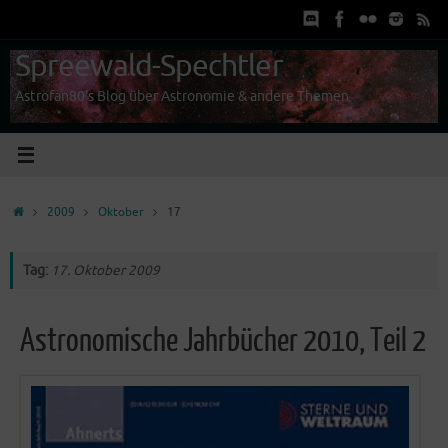
Zum
Inhalt
springen
Spreewald-Spechtler
Astrofan80's Blog über Astronomie & andere Themen
Start
2009
Oktober
17
Tag:
17. Oktober 2009
Astronomische Jahrbücher 2010, Teil 2