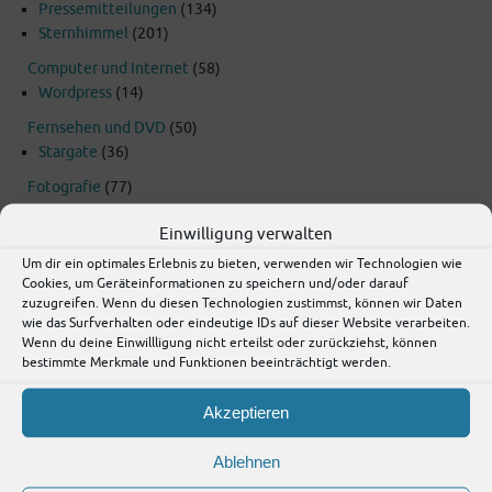
Pressemitteilungen
(134)
Sternhimmel
(201)
Computer und Internet
(58)
Wordpress
(14)
Fernsehen und DVD
(50)
Stargate
(36)
Fotografie
(77)
Lübben und Umgebung
(112)
Einwilligung verwalten
Raumfahrt
(18)
Um dir ein optimales Erlebnis zu bieten, verwenden wir Technologien wie
Cookies, um Geräteinformationen zu speichern und/oder darauf
Urlaub
(20)
zuzugreifen. Wenn du diesen Technologien zustimmst, können wir Daten
wie das Surfverhalten oder eindeutige IDs auf dieser Website verarbeiten.
Wissenschaft
(199)
Wenn du deine Einwillligung nicht erteilst oder zurückziehst, können
Fossilien
(8)
bestimmte Merkmale und Funktionen beeinträchtigt werden.
Akzeptieren
Schlagwörter
Ablehnen
Asteroiden
2009
2025
2010
2024
2011
2026
2008
2022
2021