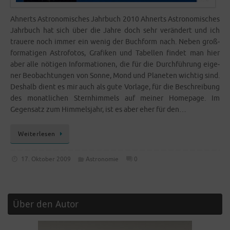
Ahnerts Astro­no­mi­sches Jahr­buch 2010 Ahnerts Astro­no­mi­sches
Jahr­buch hat sich über die Jah­re doch sehr ver­än­dert und ich
traue­re noch immer ein wenig der Buch­form nach. Neben groß­
for­ma­ti­gen Astro­fo­tos, Gra­fi­ken und Tabel­len fin­det man hier
aber alle nöti­gen Infor­ma­tio­nen, die für die Durch­füh­rung eige­
ner Beob­ach­tun­gen von Son­ne, Mond und Pla­ne­ten wich­tig sind.
Des­halb dient es mir auch als gute Vor­la­ge, für die Beschrei­bung
des monat­li­chen Stern­him­mels auf mei­ner Home­page. Im
Gegen­satz zum Him­mels­jahr, ist es aber eher für den…
Wei­ter­le­sen
17. Oktober 2009
Astronomie
0
Über den Autor