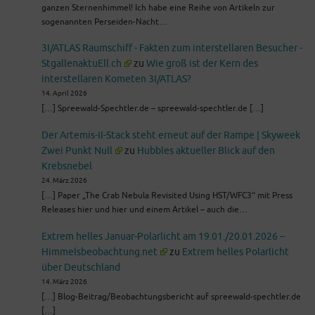
ganzen Sternenhimmel! Ich habe eine Reihe von Artikeln zur
sogenannten Perseiden-Nacht…
3I/ATLAS Raumschiff - Fakten zum interstellaren Besucher -
StgallenaktuEll.ch
zu
Wie groß ist der Kern des
interstellaren Kometen 3I/ATLAS?
14. April 2026
[…] Spreewald-Spechtler.de – spreewald-spechtler.de […]
Der Artemis-II-Stack steht erneut auf der Rampe | Skyweek
Zwei Punkt Null
zu
Hubbles aktueller Blick auf den
Krebsnebel
24. März 2026
[…] Paper „The Crab Nebula Revisited Using HST/WFC3“ mit Press
Releases hier und hier und einem Artikel – auch die…
Extrem helles Januar-Polarlicht am 19.01./20.01.2026 –
Himmelsbeobachtung.net
zu
Extrem helles Polarlicht
über Deutschland
14. März 2026
[…] Blog-Beitrag/Beobachtungsbericht auf spreewald-spechtler.de
[…]