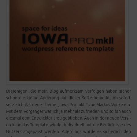
Die­je­ni­gen, die mein Blog auf­merk­sam ver­fol­gen haben sicher
schon die klei­ne Ände­rung auf die­ser Sei­te bemerkt: Ab sofort
set­ze ich das neue The­me „Iowa Pro mkII“ von Mar­kus Vocke ein.
Mit dem Vor­gän­ger war ich ja mehr als zufrie­den und so bin auch
dies­mal dem Ent­wick­ler treu geblie­ben. Auch in der neu­en Ver­si­
on kann das Tem­p­la­te wie­der indi­vi­du­ell auf die Bedürf­nis­se des
Nut­zers ange­passt wer­den. Aller­dings wür­de es sicher­lich den