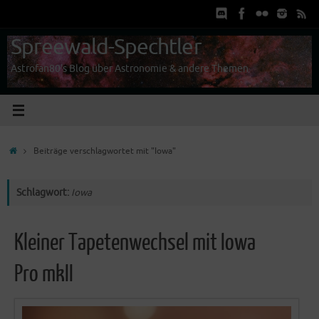
Zum
Inhalt
springen
Spreewald-Spechtler
Astrofan80's Blog über Astronomie & andere Themen
Start
Beiträge verschlagwortet mit "Iowa"
Schlagwort:
Iowa
Kleiner Tapetenwechsel mit Iowa
Pro mkII