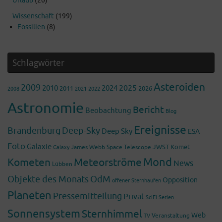
Urlaub
(20)
Wissenschaft
(199)
Fossilien
(8)
Schlagwörter
Asteroiden
2009
2025
2010
2024
2011
2026
2008
2022
2021
Astronomie
Bericht
Beobachtung
Blog
Ereignisse
Brandenburg
Deep-Sky
Deep Sky
ESA
Foto
Galaxie
James Webb Space Telescope
JWST
Komet
Galaxy
Mond
Kometen
Meteorströme
News
Lübben
Objekte des Monats
OdM
Opposition
offener Sternhaufen
Planeten
Pressemitteilung
Privat
SciFi
Serien
Sonnensystem
Sternhimmel
Web
Veranstaltung
TV