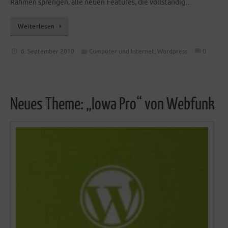
Rah­men spren­gen, alle neu­en Fea­tures, die vollständig…
Wei­ter­le­sen
6. September 2010
Computer und Internet
,
Wordpress
0
Neues Theme: „Iowa Pro“ von Webfunk