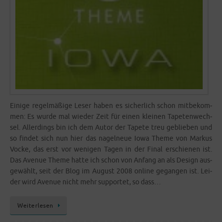
Eini­ge regel­mä­ßi­ge Leser haben es sicher­lich schon mit­be­kom­
men: Es wur­de mal wie­der Zeit für einen klei­nen Tape­ten­wech­
sel. Aller­dings bin ich dem Autor der Tape­te treu geblie­ben und
so fin­det sich nun hier das nagel­neue Iowa The­me von Mar­kus
Vocke, das erst vor weni­gen Tagen in der Final erschie­nen ist.
Das Ave­nue The­me hat­te ich schon von Anfang an als Design aus­
ge­wählt, seit der Blog im August 2008 online gegan­gen ist. Lei­
der wird Ave­nue nicht mehr sup­port­et, so dass…
Wei­ter­le­sen