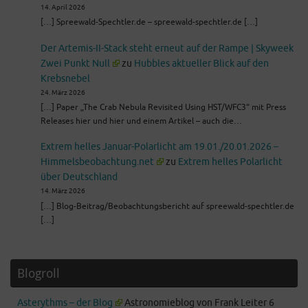
14. April 2026
[…] Spreewald-Spechtler.de – spreewald-spechtler.de […]
Der Artemis-II-Stack steht erneut auf der Rampe | Skyweek
Zwei Punkt Null
zu
Hubbles aktueller Blick auf den
Krebsnebel
24. März 2026
[…] Paper „The Crab Nebula Revisited Using HST/WFC3“ mit Press
Releases hier und hier und einem Artikel – auch die…
Extrem helles Januar-Polarlicht am 19.01./20.01.2026 –
Himmelsbeobachtung.net
zu
Extrem helles Polarlicht
über Deutschland
14. März 2026
[…] Blog-Beitrag/Beobachtungsbericht auf spreewald-spechtler.de
[…]
Blogroll
Asterythms – der Blog
Astronomieblog von Frank Leiter 6