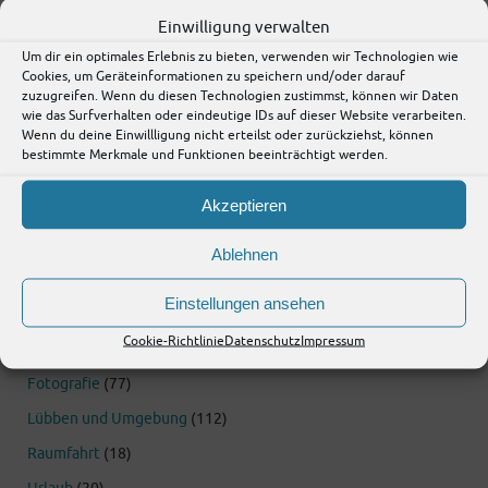
Einwilligung verwalten
Um dir ein optimales Erlebnis zu bieten, verwenden wir Technologien wie
Kategorien
Cookies, um Geräteinformationen zu speichern und/oder darauf
zuzugreifen. Wenn du diesen Technologien zustimmst, können wir Daten
wie das Surfverhalten oder eindeutige IDs auf dieser Website verarbeiten.
Allgemein
(67)
Wenn du deine Einwillligung nicht erteilst oder zurückziehst, können
bestimmte Merkmale und Funktionen beeinträchtigt werden.
Astronomie
(863)
Objekte des Monats
(146)
Akzeptieren
Pressemitteilungen
(134)
Sternhimmel
(201)
Ablehnen
Computer und Internet
(58)
Wordpress
(14)
Einstellungen ansehen
Fernsehen und DVD
(50)
Cookie-Richtlinie
Datenschutz
Impressum
Stargate
(36)
Fotografie
(77)
Lübben und Umgebung
(112)
Raumfahrt
(18)