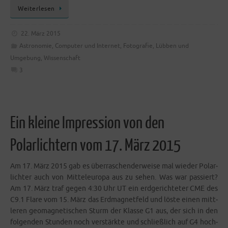
Wei­ter­le­sen
22. März 2015
Astronomie
,
Computer und Internet
,
Fotografie
,
Lübben und
Umgebung
,
Wissenschaft
3
Ein kleine Impression von den
Polarlichtern vom 17. März 2015
Am 17. März 2015 gab es über­ra­schen­der­wei­se mal wie­der Polar­
lich­ter auch von Mit­tel­eu­ro­pa aus zu sehen. Was war pas­siert?
Am 17. März traf gegen 4:30 Uhr UT ein erd­ge­rich­te­ter CME des
C9.1 Fla­re vom 15. März das Erd­ma­gnet­feld und lös­te einen mitt­
le­ren geo­ma­gne­ti­schen Sturm der Klas­se G1 aus, der sich in den
fol­gen­den Stun­den noch ver­stärk­te und schließ­lich auf G4 hoch­