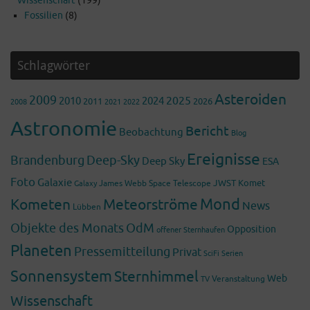
Wissenschaft
(199)
Fossilien
(8)
Schlagwörter
Asteroiden
2009
2025
2010
2024
2011
2026
2008
2022
2021
Astronomie
Bericht
Beobachtung
Blog
Ereignisse
Brandenburg
Deep-Sky
Deep Sky
ESA
Foto
Galaxie
James Webb Space Telescope
JWST
Komet
Galaxy
Mond
Kometen
Meteorströme
News
Lübben
Objekte des Monats
OdM
Opposition
offener Sternhaufen
Planeten
Pressemitteilung
Privat
SciFi
Serien
Sonnensystem
Sternhimmel
Web
Veranstaltung
TV
Wissenschaft