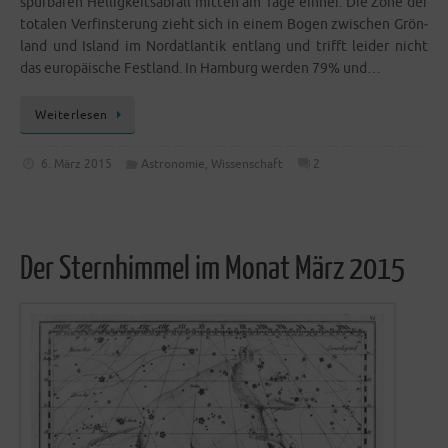
spür­ba­ren Hel­lig­keits­ab­fall mit­ten am Tage ein­her. Die Zone der
tota­len Ver­fins­te­rung zieht sich in einem Bogen zwi­schen Grön­
land und Island im Nord­at­lan­tik ent­lang und trifft lei­der nicht
das euro­päi­sche Fest­land. In Ham­burg wer­den 79% und…
Wei­ter­le­sen
6. März 2015
Astronomie
,
Wissenschaft
2
Der Sternhimmel im Monat März 2015