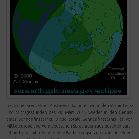
Nach über vier Jah­ren Abs­ti­nenz, kom­men wir in den Vor­­­mi­t­­tags-
und Mit­tags­stun­den des 20. März 2015 wie­der in den Genuss
einer Son­nen­fins­ter­nis. Die­se tota­le Son­nen­fins­ter­nis ist von
Mit­tel­eu­ro­pa und vom deut­schen Sprach­raum aus gese­hen par­ti­
ell und geht mit einem hohen Bede­ckungs­grad sowie mit einem