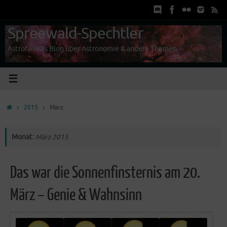
Zum
Inhalt
springen
Spreewald-Spechtler
Astrofan80's Blog über Astronomie & andere Themen
Start
2015
März
Monat:
März 2015
Das war die Sonnenfinsternis am 20.
März – Genie & Wahnsinn