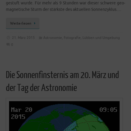
ge­stuft wur­de. Für mehr als 9 Stun­den war die­ser schwe­re geo­
ma­gne­ti­sche Sturm der stärks­te des aktu­el­len Sonnenzyklus.…
Wei­ter­le­sen
21. März 2015
Astronomie
,
Fotografie
,
Lübben und Umgebung
0
Die Sonnenfinsternis am 20. März und
der Tag der Astronomie