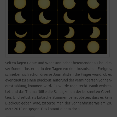
Sel­ten lagen Genie und Wahn­sinn näher bei­ein­an­der als bei die­
ser Son­nen­fins­ter­nis. In den Tagen vor dem kos­mi­schen Ereig­nis,
schrie­ben sich schon diver­se Jour­na­lis­ten die Fin­ger wund, ob es
even­tu­ell zu einen Black­out, auf­grund der ver­min­der­ten Son­nen­
ein­strah­lung, kom­men wird? Es wur­de regel­recht Panik ver­brei­
tet und das The­ma füll­te die Schlag­zei­len der bekann­ten Gazet­
ten. Und selbst als kri­ti­sche Stim­men behaup­te­ten, dass es kein
Black­out geben wird, zit­ter­te man der Son­nen­fins­ter­nis am 20.
März 2015 ent­ge­gen. Das kommt einem doch…