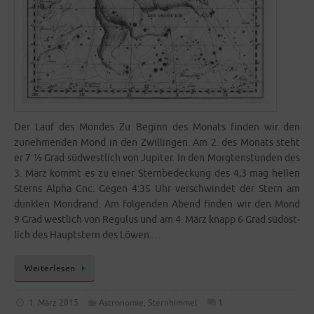
Der Lauf des Mon­des Zu Beginn des Monats fin­den wir den
zuneh­men­den Mond in den Zwil­lin­gen. Am 2. des Monats steht
er 7 ½ Grad süd­west­lich von Jupi­ter. In den Morg­ten­stun­den des
3. März kommt es zu einer Stern­be­de­ckung des 4,3 mag hel­len
Sterns Alpha Cnc. Gegen 4:35 Uhr ver­schwin­det der Stern am
dunk­len Mond­rand. Am fol­gen­den Abend fin­den wir den Mond
9 Grad west­lich von Regu­lus und am 4. März knapp 6 Grad süd­öst­
lich des Haupt­stern des Löwen.…
Wei­ter­le­sen
1. März 2015
Astronomie
,
Sternhimmel
1