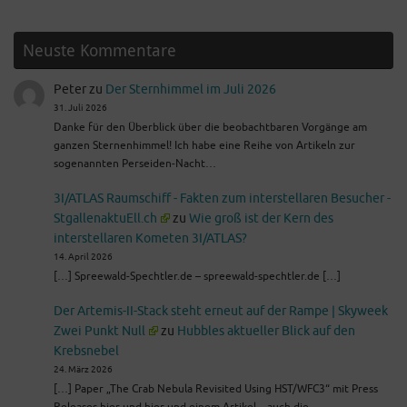
Neuste Kommentare
Peter
zu
Der Sternhimmel im Juli 2026
31. Juli 2026
Danke für den Überblick über die beobachtbaren Vorgänge am
ganzen Sternenhimmel! Ich habe eine Reihe von Artikeln zur
sogenannten Perseiden-Nacht…
3I/ATLAS Raumschiff - Fakten zum interstellaren Besucher -
StgallenaktuEll.ch
zu
Wie groß ist der Kern des
interstellaren Kometen 3I/ATLAS?
14. April 2026
[…] Spreewald-Spechtler.de – spreewald-spechtler.de […]
Der Artemis-II-Stack steht erneut auf der Rampe | Skyweek
Zwei Punkt Null
zu
Hubbles aktueller Blick auf den
Krebsnebel
24. März 2026
[…] Paper „The Crab Nebula Revisited Using HST/WFC3“ mit Press